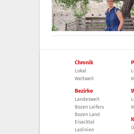
Chronik
P
Lokal
L
Weltweit
W
Bezirke
W
Landesweit
L
Bozen Leifers
W
Bozen Land
K
Eisacktal
Ü
Ladinien