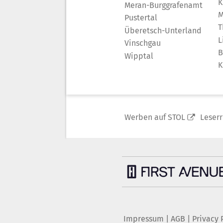
K
Meran-Burggrafenamt
M
Pustertal
T
Überetsch-Unterland
L
Vinschgau
B
Wipptal
K
Werben auf STOL
Leser
Impressum
|
AGB
|
Privacy 