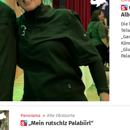
Chro
 Gertraud Telser und René
Alb
Die 
Tels
„Gar
Könn
„Glu
Pal
Panorama
»
Alte Obstsorte
 „Mein rutschlz Palabiirl“