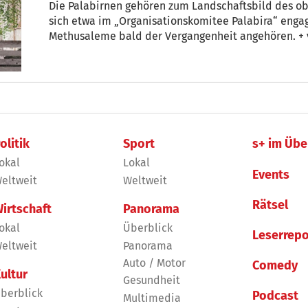
Die Palabirnen gehören zum Landschaftsbild des oberen Vinschgaus.
sich etwa im „Organisationskomitee Palabira“ enga
Methusaleme bald der Vergangenheit angehören. + 
olitik
Sport
s+ im Übe
okal
Lokal
Events
eltweit
Weltweit
Rätsel
irtschaft
Panorama
okal
Überblick
Leserrepo
eltweit
Panorama
Auto / Motor
Comedy
ultur
Gesundheit
berblick
Podcast
Multimedia