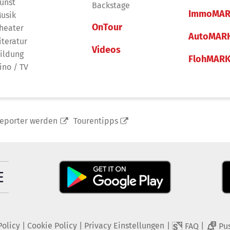
unst
Backstage
ImmoMAR
usik
OnTour
heater
AutoMAR
iteratur
Videos
ildung
FlohMAR
ino / TV
reporter werden
Tourentipps
Policy
|
Cookie Policy
|
Privacy Einstellungen
|
|
FAQ
Pu
2