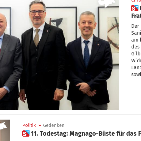
Chro
 Umweltminister Pichetto
Fra
Der 
San
am 
des 
Gilb
Widm
Lan
sowi
Umwe
Lan
Chri
Politik
»
Gedenken
 11. Todestag: Magnago-Büste für das