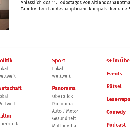
Anlässlich des 11. Todestages von Altlandeshauptm
Familie dem Landeshauptmann Kompatscher eine B
olitik
Sport
s+ im Übe
okal
Lokal
Events
eltweit
Weltweit
Rätsel
irtschaft
Panorama
okal
Überblick
Leserrepo
eltweit
Panorama
Auto / Motor
Comedy
ultur
Gesundheit
berblick
Podcast
Multimedia