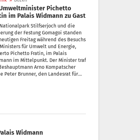
nik
»
Bozen
tin im Palais Widmann zu Gast
Nationalpark Stilfserjoch und die
ierung der Festung Gomagoi standen
heutigen Freitag während des Besuchs
Ministers für Umwelt und Energie,
erto Pichetto Fratin, im Palais
ann im Mittelpunkt. Der Minister traf
deshauptmann Arno Kompatscher
e Peter Brunner, den Landesrat für
lt-, Natur- und Klimaschutz, und den
desrat für Hochbau und Vermögen,
stian Bianchi.
 Palais Widmann