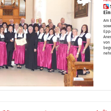
Pan
 Seit 100 Jahren singend im
Ein
Am D
sowe
Epp
Ane
von 
bege