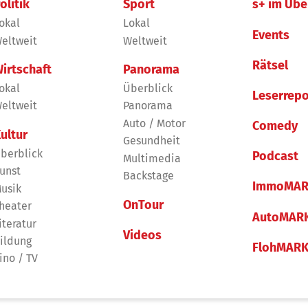
olitik
Sport
s+ im Übe
okal
Lokal
Events
eltweit
Weltweit
Rätsel
irtschaft
Panorama
okal
Überblick
Leserrepo
eltweit
Panorama
Auto / Motor
Comedy
ultur
Gesundheit
berblick
Podcast
Multimedia
unst
Backstage
ImmoMAR
usik
OnTour
heater
AutoMAR
iteratur
Videos
ildung
FlohMAR
ino / TV