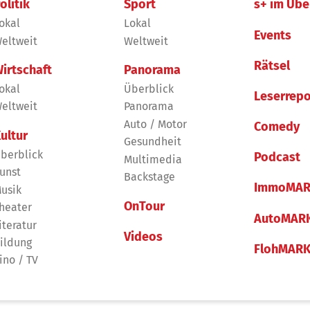
olitik
Sport
s+ im Übe
okal
Lokal
Events
eltweit
Weltweit
Rätsel
irtschaft
Panorama
okal
Überblick
Leserrepo
eltweit
Panorama
Auto / Motor
Comedy
ultur
Gesundheit
berblick
Podcast
Multimedia
unst
Backstage
ImmoMAR
usik
OnTour
heater
AutoMAR
iteratur
Videos
ildung
FlohMAR
ino / TV