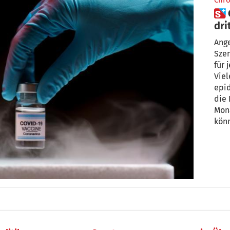
Chro
 Coronavirus: Möglicherweise
dri
Ange
Szen
für 
Viel
epi
die 
Mona
könn
Haus