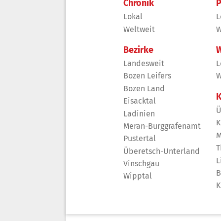
Chronik
P
Lokal
L
Weltweit
W
Bezirke
W
Landesweit
L
Bozen Leifers
W
Bozen Land
K
Eisacktal
Ü
Ladinien
K
Meran-Burggrafenamt
M
Pustertal
T
Überetsch-Unterland
L
Vinschgau
B
Wipptal
K