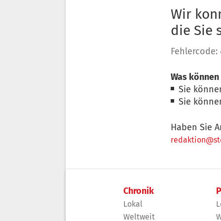
Wir konn
die Sie
Fehlercode:
Was können 
Sie könne
Sie könne
Haben Sie A
redaktion@sto
Chronik
P
Lokal
L
Weltweit
W