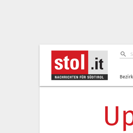
Bezir
Up