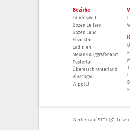
Bezirke
W
Landesweit
L
Bozen Leifers
W
Bozen Land
K
Eisacktal
Ü
Ladinien
K
Meran-Burggrafenamt
M
Pustertal
T
Überetsch-Unterland
L
Vinschgau
B
Wipptal
K
Werben auf STOL
Leser