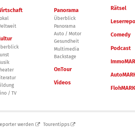
Rätsel
irtschaft
Panorama
okal
Überblick
Leserrepo
eltweit
Panorama
Auto / Motor
Comedy
ultur
Gesundheit
berblick
Podcast
Multimedia
unst
Backstage
ImmoMAR
usik
OnTour
heater
AutoMAR
iteratur
Videos
ildung
FlohMAR
ino / TV
reporter werden
Tourentipps