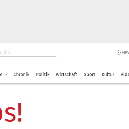
🕙 NE
ke
Chronik
Politik
Wirtschaft
Sport
Kultur
Vid
s!