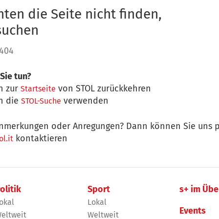
ten die Seite nicht finden,
 suchen
 404
Sie tun?
n zur
von STOL zurückkehren
Startseite
n die
verwenden
STOL-Suche
nmerkungen oder Anregungen? Dann können Sie uns p
kontaktieren
l.it
olitik
Sport
s+ im Übe
okal
Lokal
Events
eltweit
Weltweit