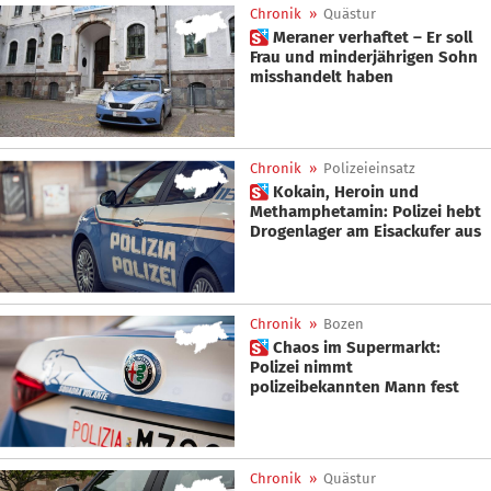
Chronik
»
Quästur
 Meraner verhaftet – Er soll
Frau und minderjährigen Sohn
misshandelt haben
Chronik
»
Polizeieinsatz
 Kokain, Heroin und
Methamphetamin: Polizei hebt
Drogenlager am Eisackufer aus
Chronik
»
Bozen
 Chaos im Supermarkt:
Polizei nimmt
polizeibekannten Mann fest
Chronik
»
Quästur