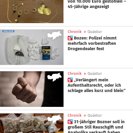
von 10.000 Euro gestohlen –
45-Jährige angezeigt
Chronik
»
Quästur
 Bozen: Polizei nimmt
mehrfach vorbestraften
Drogendealer fest
Chronik
»
Quästur
 „Verlängert mein
Aufenthaltsrecht, oder ich
schlage alles kurz und klein“
Chronik
»
Quästur
 31-jähriger Bozner soll in
großem Stil Rauschgift und
Anabolika verkauft haben