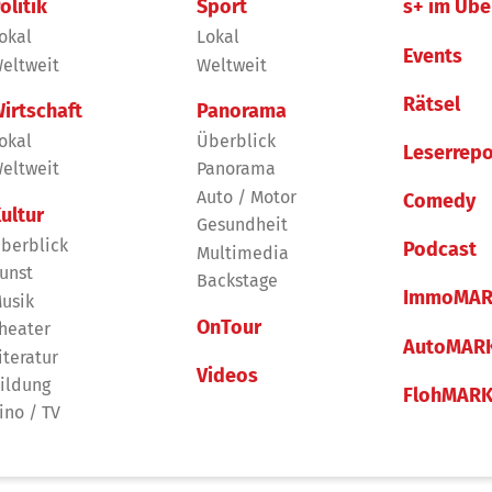
olitik
Sport
s+ im Übe
okal
Lokal
Events
eltweit
Weltweit
Rätsel
irtschaft
Panorama
okal
Überblick
Leserrepo
eltweit
Panorama
Auto / Motor
Comedy
ultur
Gesundheit
berblick
Podcast
Multimedia
unst
Backstage
ImmoMAR
usik
OnTour
heater
AutoMAR
iteratur
Videos
ildung
FlohMAR
ino / TV