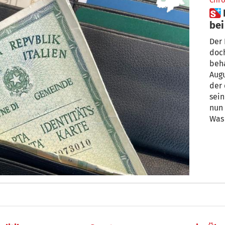
Chro
 Papierausweis: Offene Fragen
bei
Der Pa
doch
beha
Augu
der 
sein
nun
Was 
Verl
greif