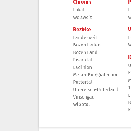
Chronik
P
Lokal
L
Weltweit
W
Bezirke
W
Landesweit
L
Bozen Leifers
W
Bozen Land
K
Eisacktal
Ü
Ladinien
K
Meran-Burggrafenamt
M
Pustertal
T
Überetsch-Unterland
L
Vinschgau
B
Wipptal
K