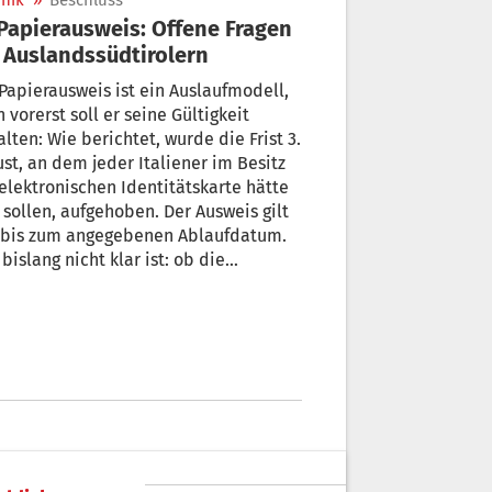
nik
»
Beschluss
 Auslandssüdtirolern
pierausweis ist ein Auslaufmodell,
 vorerst soll er seine Gültigkeit
lten: Wie berichtet, wurde die Frist 3.
st, an dem jeder Italiener im Besitz
elektronischen Identitätskarte hätte
 sollen, aufgehoben. Der Ausweis gilt
 bis zum angegebenen Ablaufdatum.
bislang nicht klar ist: ob die
ängerung auch für Auslandsitaliener
t.