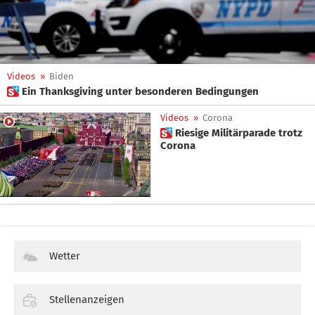
Videos
»
Biden
 Ein Thanksgiving unter besonderen Bedingungen
Videos
»
Corona
 Riesige Militärparade trotz
Corona
Wetter
Stellenanzeigen