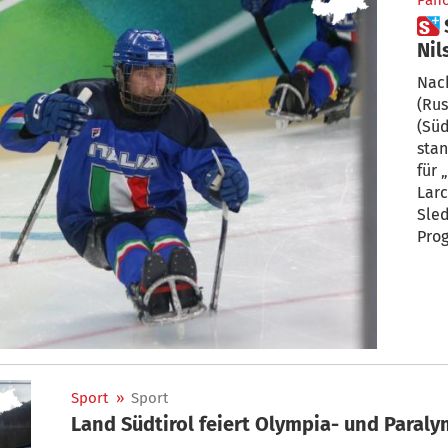
Pan
 Südtirols Paralympics-Held
Nil
Gr
Nach
(Rus
(Süd
stan
für 
Larc
Sled
Programm. M
exkl
das 
Nac
und 
Schi
war.
Sport
»
Sport
Land Südtirol feiert Olympia- und Paral