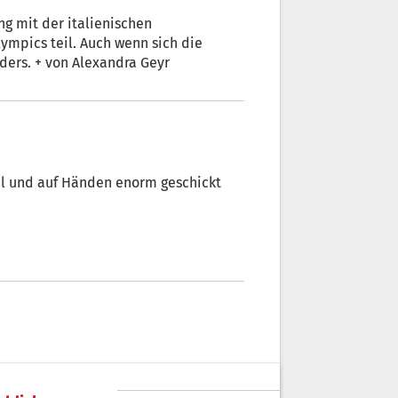
chen
mpics teil. Auch wenn sich die
Aufregung diesmal in Grenzen hält, ist doch alles anders. + von Alexandra Geyr
hl und auf Händen enorm geschickt