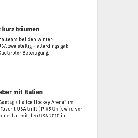
z kurz träumen
onalteam bei den Winter-
SA zweistellig – allerdings gab
üdtiroler Beteiligung.
eber mit Italien
Santagiulia Ice Hockey Arena“ im
vorit USA trifft (17.05 Uhr), wird vor
deros hat mit den USA 2010 in
 jeweils die Goldmedaille bei den
n spielt der 36-jährige Verteidiger