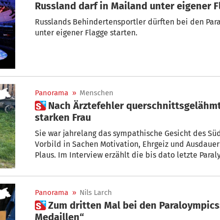
Russland darf in Mailand unter eigener 
Russlands Behindertensportler dürften bei den Par
unter eigener Flagge starten.
Panorama
»
Menschen
 Nach Ärztefehler querschnittsgelähmt: Die Geschichte einer
starken Frau
Sie war jahrelang das sympathische Gesicht des Süd
Vorbild in Sachen Motivation, Ehrgeiz und Ausdauer
Plaus. Im Interview erzählt die bis dato letzte Par
ihrem Leben nach den Wettkämpfen, davon, was Sport für sie bedeutet und was er aus
ihr gemacht hat, nämlich eine starke Frau.
Panorama
»
Nils Larch
 Zum dritten Mal bei den Paraloympics: „Bei Olympia zählen nur die
Medaillen“