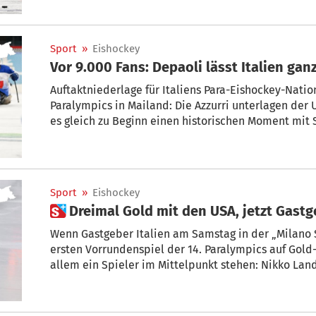
Sport
»
Eishockey
Vor 9.000 Fans: Depaoli lässt Italien gan
Auftaktniederlage für Italiens Para-Eishockey-Nati
Paralympics in Mailand: Die Azzurri unterlagen der U
es gleich zu Beginn einen historischen Moment mit S
Sport
»
Eishockey
 Dreimal Gold mit den USA, jetzt Gastg
Wenn Gastgeber Italien am Samstag in der „Milano 
ersten Vorrundenspiel der 14. Paralympics auf Gold-Fa
allem ein Spieler im Mittelpunkt stehen: Nikko Lan
Vancouver, 2014 in Sotschi und 2018 in Pyeongchang
paralympischen Spielen gewonnen. Seit dieser Saiso
für Italien.