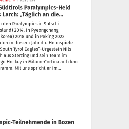
orama
»
Interview
s Larch: „Täglich an die
enzen gehen“
 den Paralympics in Sotschi
sland) 2014, in Pyeongchang
korea) 2018 und in Peking 2022
den in diesem Jahr die Heimspiele
„South Tyrol Eagles“-Urgestein Nils
h aus Sterzing und sein Team im
ge Hockey in Milano-Cortina auf dem
it uns spricht er im
usiven Interview offen wie nie über
„Abenteuer Paralympics“, das bittere
hwuchsproblem im Schlittenhockey
warum Aufgeben für ihn trotz
enen und Rollstuhl nie eine Option
ympic-Teilnehmende in Bozen