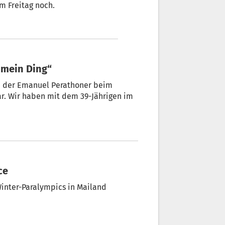
t. Eine zweite Gold-Chance hat der Routinier am Freitag noch.
 mein Ding“
er beim
. Wir haben mit dem 39-Jährigen im
ce
Winter-Paralympics in Mailand