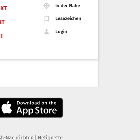
In der Nähe
KT
Lesezeichen
KT
Login
KT
|
sh-Nachrichten
Netiquette