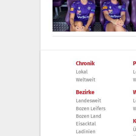
Chronik
P
Lokal
L
Weltweit
W
Bezirke
W
Landesweit
L
Bozen Leifers
W
Bozen Land
K
Eisacktal
Ü
Ladinien