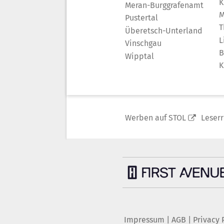
K
Meran-Burggrafenamt
M
Pustertal
T
Überetsch-Unterland
L
Vinschgau
B
Wipptal
K
Werben auf STOL
Leser
Impressum
|
AGB
|
Privacy 