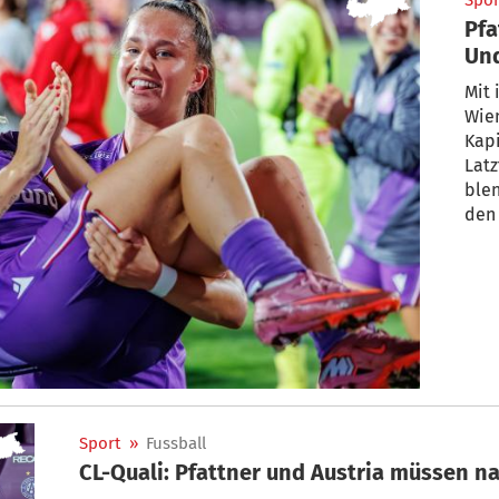
Spor
Pfa
Und
Mit 
Wien
Kapi
Latz
blen
den 
Sport
»
Fussball
CL-Quali: Pfattner und Austria müssen na