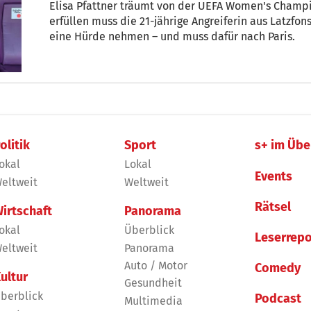
Elisa Pfattner träumt von der UEFA Women's Champ
erfüllen muss die 21-jährige Angreiferin aus Latzf
eine Hürde nehmen – und muss dafür nach Paris.
olitik
Sport
s+ im Übe
okal
Lokal
Events
eltweit
Weltweit
Rätsel
irtschaft
Panorama
okal
Überblick
Leserrepo
eltweit
Panorama
Auto / Motor
Comedy
ultur
Gesundheit
berblick
Podcast
Multimedia