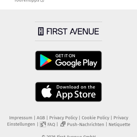
Tourentipps
Impressum
|
AGB
|
Privacy Policy
|
Cookie Policy
|
Privacy
Einstellungen
|
|
|
FAQ
Push-Nachrichten
Netiquette
2
©
2026
First Avenue GmbH