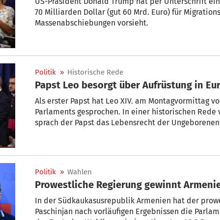
US-Präsident Donald Trump hat per Unterschrift ein 
70 Milliarden Dollar (gut 60 Mrd. Euro) für Migratio
Massenabschiebungen vorsieht.
Politik
»
Historische Rede
Papst Leo besorgt über Aufrüstung in Eu
Als erster Papst hat Leo XIV. am Montagvormittag 
Parlaments gesprochen. In einer historischen Rede 
sprach der Papst das Lebensrecht der Ungeborenen 
Spanien an, wie Kathpress berichtete. Zudem wandt
Europas und rief zum zivilisierten Dialog zwischen d
Politik
»
Wahlen
Prowestliche Regierung gewinnt Armeni
In der Südkaukasusrepublik Armenien hat der prowe
Paschinjan nach vorläufigen Ergebnissen die Parl