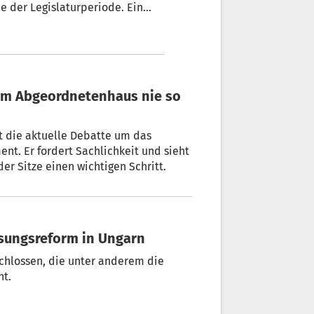
e der Legislaturperiode. Ein
e jedoch aufgrund einer Blockade
chuss zurückverwiesen.
 im Abgeordnetenhaus nie so
t die aktuelle Debatte um das
nt. Er fordert Sachlichkeit und sieht
er Sitze einen wichtigen Schritt.
sungsreform in Ungarn
chlossen, die unter anderem die
ht.