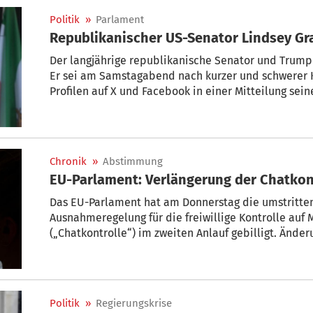
Politik
»
Parlament
Republikanischer US-Senator Lindsey G
Der langjährige republikanische Senator und Trump
Er sei am Samstagabend nach kurzer und schwerer K
Profilen auf X und Facebook in einer Mitteilung sei
Donnerstag seinen 71. Geburtstag gefeiert.
Chronik
»
Abstimmung
Das EU-Parlament hat am Donnerstag die umstritte
Ausnahmeregelung für die freiwillige Kontrolle auf
(„Chatkontrolle“) im zweiten Anlauf gebilligt. Änd
Rat der EU-Länder gesondert gutgeheißen werden, 
verzögert werden könnte.
Politik
»
Regierungskrise