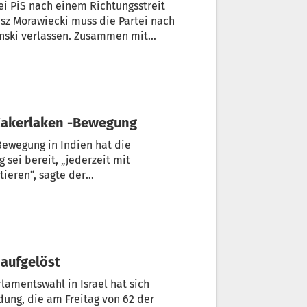
ei PiS nach einem Richtungsstreit
sz Morawiecki muss die Partei nach
nski verlassen. Zusammen mit
ete. Ob er eine eigene Partei
mächtigen Partei, die Polen von 2015
EU führte?
ische Regierung sucht Gespräch mit Kakerlaken -Bewegung
Bewegung in Indien hat die
sei bereit, „jederzeit mit
ieren“, sagte der
r indischen Nachrichtenagentur
derholt übermittelt. Ihr gehe
 aufgelöst
lamentswahl in Israel hat sich
ung, die am Freitag von 62 der