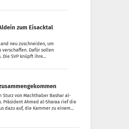
rland neu zuschneiden, um
verschaffen. Dafür sollen
 Die SVP knüpft ihre
tiroler in der Kammer.
en zusammengekommen
m Sturz von Machthaber Bashar al-
 Präsident Ahmed al-Sharaa rief die
us dazu auf, die Kammer zu einem
. Das Parlament gilt als Test für
chließende Ordnung in Syrien