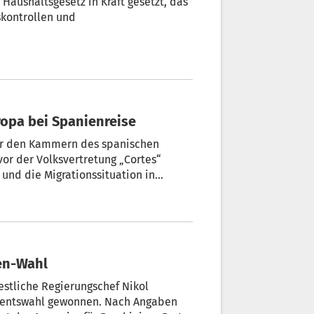
Haushaltsgesetz in Kraft gesetzt, das
nskontrollen und
ropa bei Spanienreise
vor den Kammern des spanischen
vor der Volksvertretung „Cortes“
und die Migrationssituation in
e er sich gegen die Aufrüstung
en politischen Lagern auf.
en-Wahl
stliche Regierungschef Nikol
amentswahl gewonnen. Nach Angaben