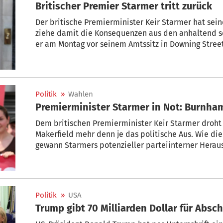
Britischer Premier Starmer tritt zurück
Der britische Premierminister Keir Starmer hat sei
ziehe damit die Konsequenzen aus den anhaltend s
er am Montag vor seinem Amtssitz in Downing Street 
meine Partei derzeit stellt, ist, ob ich am besten ge
Parlamentswahlen zu führen. Ich habe die Antwort m
und nehme diese Antwort mit Würde entgegen“, sagt
Politik
»
Wahlen
Premierminister Starmer in Not: Burnh
Dem britischen Premierminister Keir Starmer droht
Makerfield mehr denn je das politische Aus. Wie die
gewann Starmers potenzieller parteiinterner Hera
vakanten Parlamentssitz des Bezirks. Als „MP“ (Me
den Premierminister in eine Führungswahl zwingen
an der Labour-Spitze ablösen.
Politik
»
USA
Trump gibt 70 Milliarden Dollar für Absc