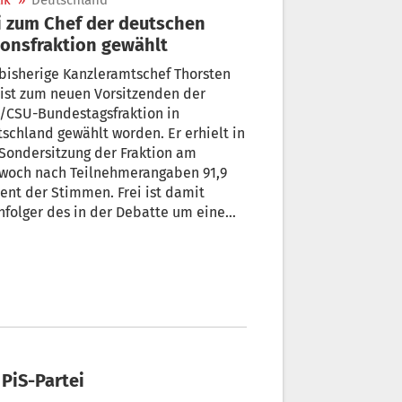
ik
»
Deutschland
i zum Chef der deutschen
onsfraktion gewählt
bisherige Kanzleramtschef Thorsten
 ist zum neuen Vorsitzenden der
/CSU-Bundestagsfraktion in
schland gewählt worden. Er erhielt in
Sondersitzung der Fraktion am
twoch nach Teilnehmerangaben 91,9
ent der Stimmen. Frei ist damit
folger des in der Debatte um eine
mutterschaft in den USA
ckgetretenen CDU-Politikers Jens
hn.
PiS-Partei