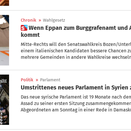
Chronik
»
Wahlgesetz
 Wenn Eppan zum Burggrafenamt und Aldein zum Eisacktal
kommt
Mitte-Rechts will den Senatswahlkreis Bozen/Unte
einem italienischen Kandidaten bessere Chancen zu 
mehrere Gemeinden in andere Wahlkreise wechseln.
Zustimmung an Garantien für die Vertretung der Süd
Politik
»
Parlament
Umstrittenes neues Parlament in Syri
Das neue syrische Parlament ist 19 Monate nach de
Assad zu seiner ersten Sitzung zusammengekommen.
Abgeordneten am Sonntag in einer Rede in Damask
„Modell für Verantwortung und Kompetenz“ zu machen
Sharaas Versprechen, eine neue, alle Gruppen eins
aufzubauen.