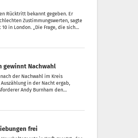
nen Rücktritt bekannt gegeben. Er
chlechten Zustimmungswerten, sagte
10 in London. „Die Frage, die sich
eignet bin, uns in die nächsten
einer Fraktion auf diese Frage gehört
e er.
am gewinnt Nachwahl
 nach der Nachwahl im Kreis
 Auszählung in der Nacht ergab,
usforderer Andy Burnham den
mber of Parliament) kann Burnham nun
 - und mit entsprechendem Rückhalt
hiebungen frei