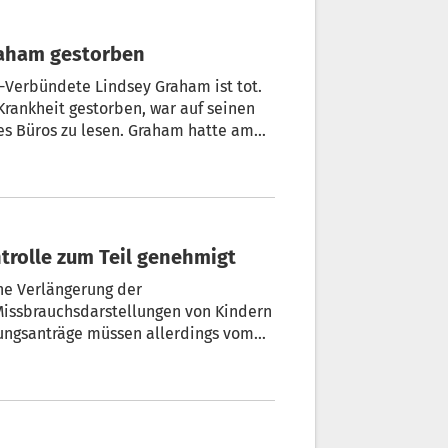
raham gestorben
-Verbündete Lindsey Graham ist tot.
rankheit gestorben, war auf seinen
nes Büros zu lesen. Graham hatte am
EU-Parlament: Verlängerung der Chatkontrolle zum Teil genehmigt
ne Verlängerung der
 Missbrauchsdarstellungen von Kindern
erungsanträge müssen allerdings vom
weshalb die finale Absegnung