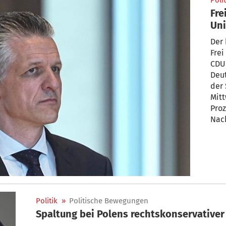
Polit
Fre
Uni
Der 
Frei
CDU
Deut
der 
Mit
Proz
Nach
Leih
zurü
Spa
Politik
»
Politische Bewegungen
Spaltung bei Polens rechtskonservativer 