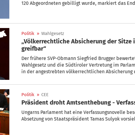
120 Abgeordneten gebilligt wurde, markiert das End
Gesetz, das den Wahltermin offiziell festlegt, wurd
im Parlament für die kommende Woche an den Auss
Politik
»
Wahlgesetz
„Völkerrechtliche Absicherung der Sitze
greifbar“
Der frühere SVP-Obmann Siegfried Brugger bewerte
Wahlgesetz und die Südtiroler Vertretung im Parlame
in der angestrebten völkerrechtlichen Absicherung d
Politik
»
CEE
Präsident droht Amtsenthebung - Verfas
Ungarns Parlament hat eine Verfassungsnovelle bes
Absetzung von Staatspräsident Tamas Sulyok vorsie