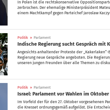
In Polen ist die rechtskonservative Oppositionspart
zerbrochen. Der ehemalige Ministerpräsident Mateu
einem Machtkampf gegen Parteichef Jaroslaw Kaczy
Morawiecki gehen nach dessen Angaben 40 Abgeordn
gründen will, ließ er offen. Was ist los in der einst 
bis 2023 regierte und in einen Dauerclinch mit der 
Politik
»
Parlament
Ind
Angesichts anhaltender Proteste der „Kakerlaken“-
Regierung neue Gespräche angeboten. Die Regierung 
unseren jungen Freunden über alle Themen zu diskut
Staatsminister für Wissenschaft, Jitendra Singh, de
ANI. Seine Seite habe entsprechende Vorschläge wie
es nicht „ums Prestige“.
Politik
»
Parlament
Israel: Parlament vor Wahlen im Oktober
Im Vorfeld der für den 27. Oktober vorgesehenen Par
die Knesset ordnungsgemäß aufgelöst. Die Entscheid