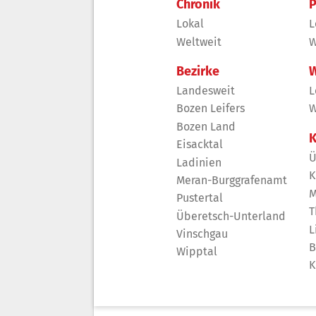
Chronik
P
Lokal
L
Weltweit
W
Bezirke
W
Landesweit
L
Bozen Leifers
W
Bozen Land
K
Eisacktal
Ü
Ladinien
K
Meran-Burggrafenamt
M
Pustertal
T
Überetsch-Unterland
L
Vinschgau
B
Wipptal
K