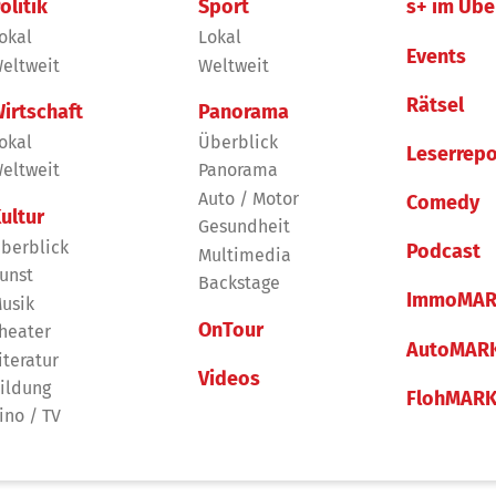
olitik
Sport
s+ im Übe
okal
Lokal
Events
eltweit
Weltweit
Rätsel
irtschaft
Panorama
okal
Überblick
Leserrepo
eltweit
Panorama
Auto / Motor
Comedy
ultur
Gesundheit
berblick
Podcast
Multimedia
unst
Backstage
ImmoMAR
usik
OnTour
heater
AutoMAR
iteratur
Videos
ildung
FlohMAR
ino / TV