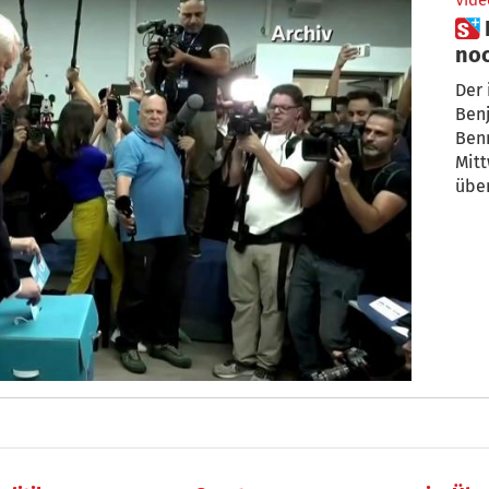
Vide
 Israel: Regierungsbildung
noc
Der 
Ben
Ben
Mitt
über