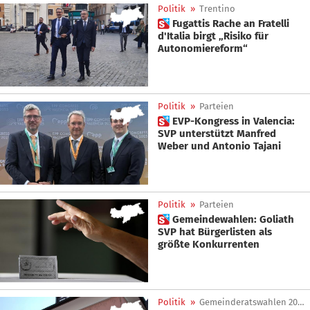
Politik
»
Trentino
 Fugattis Rache an Fratelli
d'Italia birgt „Risiko für
Autonomiereform“
Politik
»
Parteien
 EVP-Kongress in Valencia:
SVP unterstützt Manfred
Weber und Antonio Tajani
Politik
»
Parteien
 Gemeindewahlen: Goliath
SVP hat Bürgerlisten als
größte Konkurrenten
Politik
»
Gemeinderatswahlen 2025