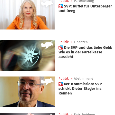
Politik
»
Parteileitung
 SVP: Rüffel für Unterberger
und Deeg
Politik
»
Finanzen
 Die SVP und das liebe Geld:
Wie es in der Parteikasse
aussieht
Politik
»
Abstimmung
 6er-Kommission: SVP
schickt Dieter Steger ins
Rennen
Politik
»
Entscheidung