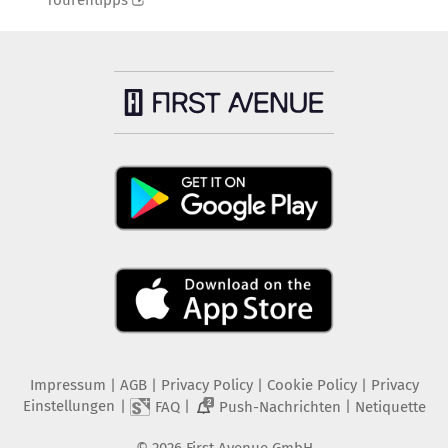
Tourentipps
Impressum
|
AGB
|
Privacy Policy
|
Cookie Policy
|
Privacy
Einstellungen
|
|
|
FAQ
Push-Nachrichten
Netiquette
2
©
2026
First Avenue GmbH