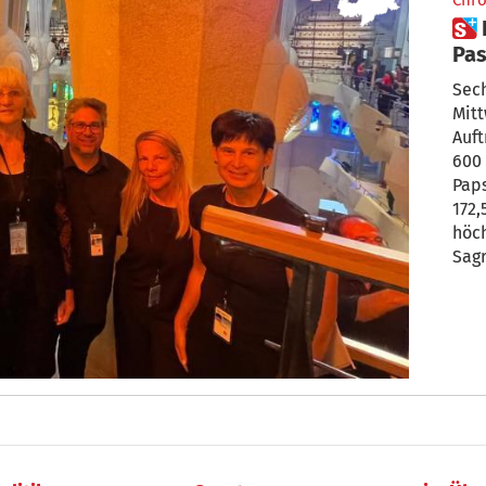
Chro
 Historischer Moment:
Pas
in 
Sech
Mit
Auft
600 Sängern 
Paps
172,
höch
Sagr
Daniel Mest
kata
beka
St. 