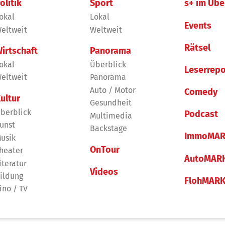
olitik
Sport
s+ im Übe
okal
Lokal
Events
eltweit
Weltweit
Rätsel
irtschaft
Panorama
okal
Überblick
Leserrepo
eltweit
Panorama
Auto / Motor
Comedy
ultur
Gesundheit
berblick
Podcast
Multimedia
unst
Backstage
ImmoMAR
usik
OnTour
heater
AutoMAR
iteratur
Videos
ildung
FlohMAR
ino / TV