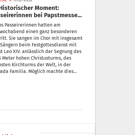
nik
»
Interview
seirerinnen bei Papstmesse
Sagrada Familia
s Passeirerinnen hatten am
twochabend einen ganz besonderen
ritt. Sie sangen im Chor mit insgesamt
beim Festgottesdienst mit
t Leo XIV. anlässlich der Segnung des
5 Meter hohen Christusturms, des
sten Kirchturms der Welt, in der
ada Familia. Möglich machte dies
re, einer der anerkanntesten
lanischen Dirigenten, der mit der
nnten Sopranistin Ulrike Haller aus
Leonhard im Passeier verheiratet ist.