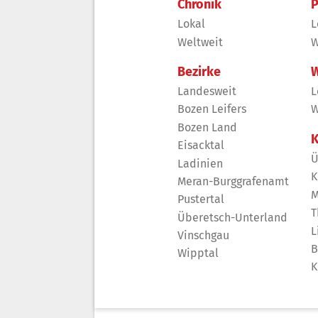
Chronik
P
Lokal
L
Weltweit
W
Bezirke
W
Landesweit
L
Bozen Leifers
W
Bozen Land
K
Eisacktal
Ü
Ladinien
K
Meran-Burggrafenamt
M
Pustertal
T
Überetsch-Unterland
L
Vinschgau
B
Wipptal
K