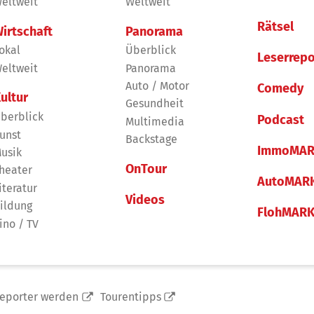
eltweit
Weltweit
Rätsel
irtschaft
Panorama
okal
Überblick
Leserrepo
eltweit
Panorama
Auto / Motor
Comedy
ultur
Gesundheit
berblick
Podcast
Multimedia
unst
Backstage
ImmoMAR
usik
OnTour
heater
AutoMAR
iteratur
Videos
ildung
FlohMAR
ino / TV
reporter werden
Tourentipps