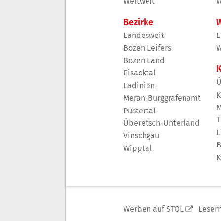
Weltweit
W
Bezirke
W
Landesweit
L
Bozen Leifers
W
Bozen Land
K
Eisacktal
Ü
Ladinien
K
Meran-Burggrafenamt
M
Pustertal
T
Überetsch-Unterland
L
Vinschgau
B
Wipptal
K
Werben auf STOL
Leser