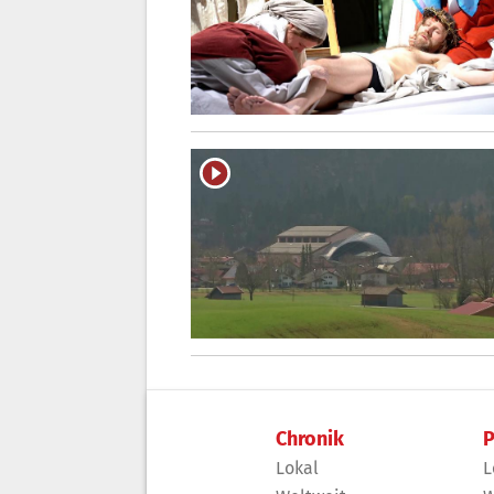
Chronik
P
Lokal
L