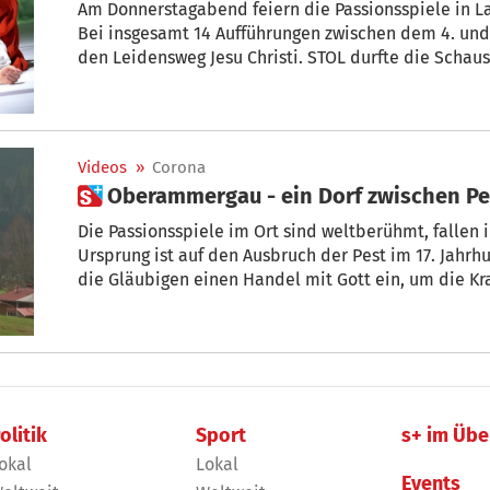
Am Donnerstagabend feiern die Passionsspiele in La
Bei insgesamt 14 Aufführungen zwischen dem 4. und
den Leidensweg Jesu Christi. STOL durfte die Scha
mit Regisseur Peter Huber über die diesjährige Aus
Videos
»
Corona
 Oberammergau - ein Dorf zwischen P
Die Passionsspiele im Ort sind weltberühmt, fallen 
Ursprung ist auf den Ausbruch der Pest im 17. Jahr
die Gläubigen einen Handel mit Gott ein, um die Kr
olitik
Sport
s+ im Übe
okal
Lokal
Events