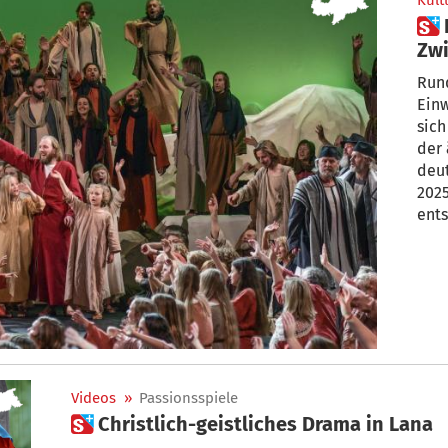
Kult
 Passionsspiele in Erl:
Zwi
Ne
Rund
Ein
sich
der 
deu
2025
ent
Videos
»
Passionsspiele
 Christlich-geistliches Drama in Lana