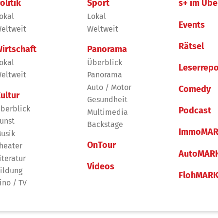
olitik
Sport
s+ im Übe
okal
Lokal
Events
eltweit
Weltweit
Rätsel
irtschaft
Panorama
okal
Überblick
Leserrepo
eltweit
Panorama
Auto / Motor
Comedy
ultur
Gesundheit
berblick
Podcast
Multimedia
unst
Backstage
ImmoMAR
usik
OnTour
heater
AutoMAR
iteratur
Videos
ildung
FlohMAR
ino / TV