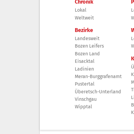
Chronik
P
Lokal
L
Weltweit
W
Bezirke
W
Landesweit
L
Bozen Leifers
W
Bozen Land
K
Eisacktal
Ü
Ladinien
K
Meran-Burggrafenamt
M
Pustertal
T
Überetsch-Unterland
L
Vinschgau
B
Wipptal
K