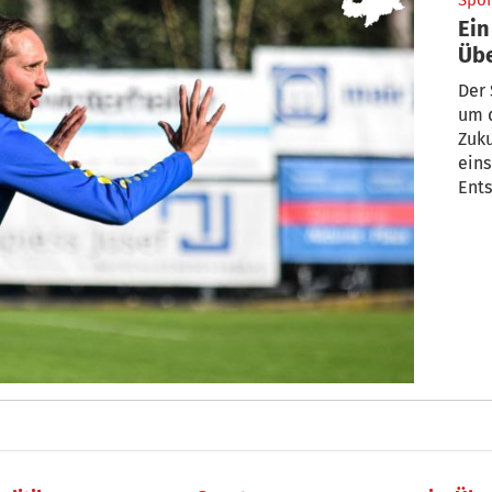
Spor
Ein
Übe
Der 
um d
Zuku
ein
Ent