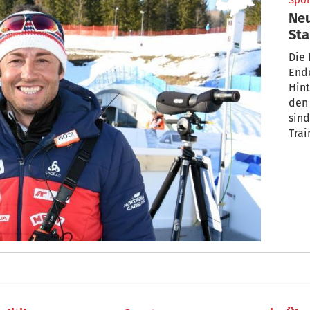
Spor
Neu
Sta
Die 
End
Hint
den 
sind
Trai