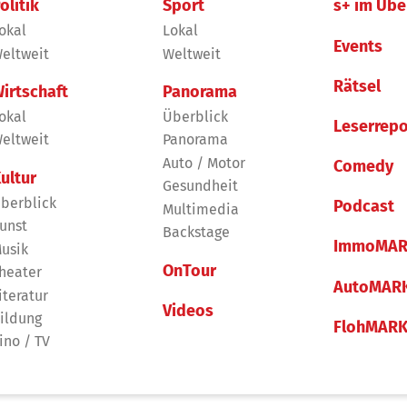
olitik
Sport
s+ im Übe
okal
Lokal
Events
eltweit
Weltweit
Rätsel
irtschaft
Panorama
okal
Überblick
Leserrepo
eltweit
Panorama
Auto / Motor
Comedy
ultur
Gesundheit
berblick
Podcast
Multimedia
unst
Backstage
ImmoMAR
usik
OnTour
heater
AutoMAR
iteratur
Videos
ildung
FlohMAR
ino / TV