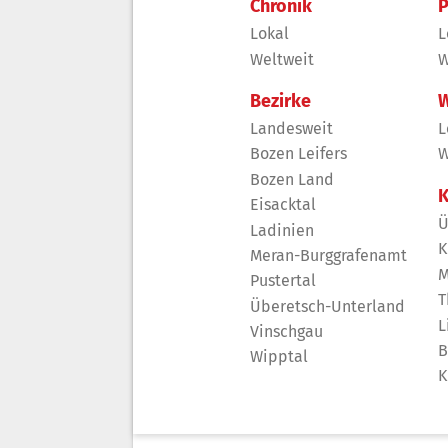
Chronik
P
Lokal
L
Weltweit
W
Bezirke
W
Landesweit
L
Bozen Leifers
W
Bozen Land
K
Eisacktal
Ü
Ladinien
K
Meran-Burggrafenamt
M
Pustertal
T
Überetsch-Unterland
L
Vinschgau
B
Wipptal
K