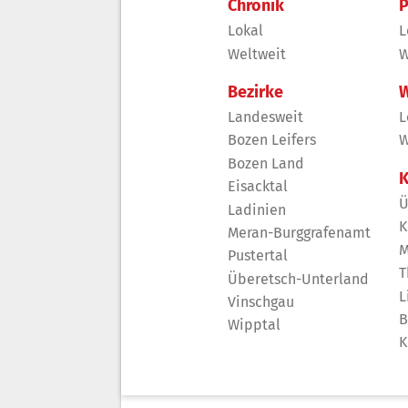
Chronik
P
Lokal
L
Weltweit
W
Bezirke
W
Landesweit
L
Bozen Leifers
W
Bozen Land
K
Eisacktal
Ü
Ladinien
K
Meran-Burggrafenamt
M
Pustertal
T
Überetsch-Unterland
L
Vinschgau
B
Wipptal
K