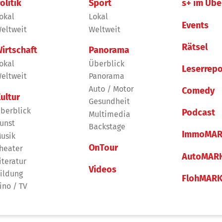
olitik
Sport
s+ im Übe
okal
Lokal
Events
eltweit
Weltweit
Rätsel
irtschaft
Panorama
okal
Überblick
Leserrepo
eltweit
Panorama
Auto / Motor
Comedy
ultur
Gesundheit
berblick
Podcast
Multimedia
unst
Backstage
ImmoMAR
usik
OnTour
heater
AutoMAR
iteratur
Videos
ildung
FlohMAR
ino / TV