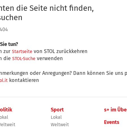
ten die Seite nicht finden,
 suchen
 404
Sie tun?
n zur
von STOL zurückkehren
Startseite
n die
verwenden
STOL-Suche
nmerkungen oder Anregungen? Dann können Sie uns p
kontaktieren
l.it
olitik
Sport
s+ im Übe
okal
Lokal
Events
eltweit
Weltweit