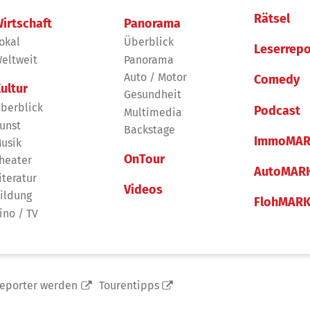
Rätsel
irtschaft
Panorama
okal
Überblick
Leserrepo
eltweit
Panorama
Auto / Motor
Comedy
ultur
Gesundheit
berblick
Podcast
Multimedia
unst
Backstage
ImmoMAR
usik
OnTour
heater
AutoMAR
iteratur
Videos
ildung
FlohMAR
ino / TV
reporter werden
Tourentipps