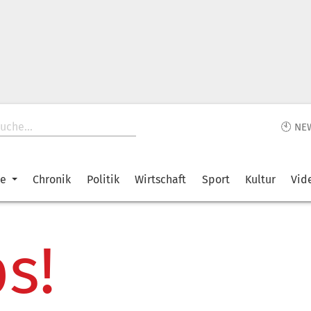
🕙 NE
ke
Chronik
Politik
Wirtschaft
Sport
Kultur
Vid
s!