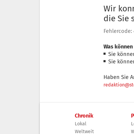
Wir konn
die Sie
Fehlercode:
Was können 
Sie könne
Sie könne
Haben Sie A
redaktion@sto
Chronik
P
Lokal
L
Weltweit
W