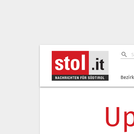
Bezir
Up