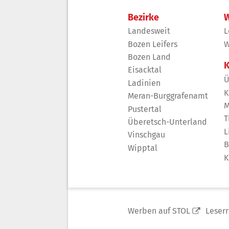
Bezirke
W
Landesweit
L
Bozen Leifers
W
Bozen Land
K
Eisacktal
Ü
Ladinien
K
Meran-Burggrafenamt
M
Pustertal
T
Überetsch-Unterland
L
Vinschgau
B
Wipptal
K
Werben auf STOL
Leser