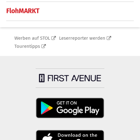
FlohMARKT
Werben auf STOL
Leserreporter werden
Tourentipps