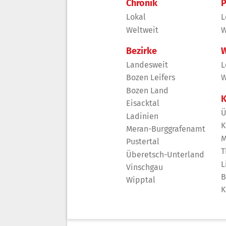
Chronik
P
Lokal
L
Weltweit
W
Bezirke
W
Landesweit
L
Bozen Leifers
W
Bozen Land
K
Eisacktal
Ü
Ladinien
K
Meran-Burggrafenamt
M
Pustertal
T
Überetsch-Unterland
L
Vinschgau
B
Wipptal
K