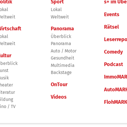
olitik
Sport
s+ im Übe
okal
Lokal
Events
eltweit
Weltweit
Rätsel
irtschaft
Panorama
okal
Überblick
Leserrepo
eltweit
Panorama
Auto / Motor
Comedy
ultur
Gesundheit
berblick
Podcast
Multimedia
unst
Backstage
ImmoMAR
usik
OnTour
heater
AutoMAR
iteratur
Videos
ildung
FlohMAR
ino / TV