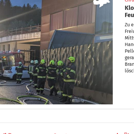
Chro
Klo
Feu
Zu 
Frei
Mit
Han
Pell
gera
Bran
lösc