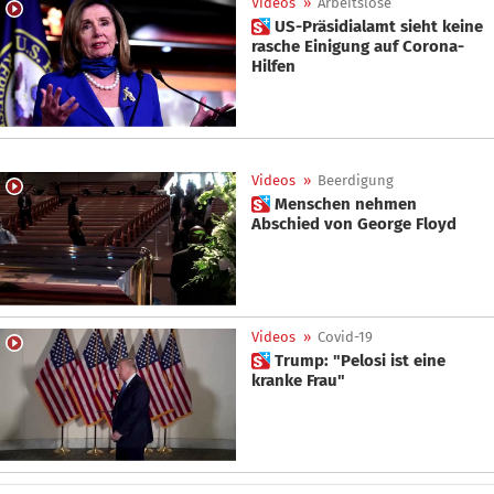
Videos
»
Arbeitslose
 US-Präsidialamt sieht keine
rasche Einigung auf Corona-
Hilfen
Videos
»
Beerdigung
 Menschen nehmen
Abschied von George Floyd
Videos
»
Covid-19
 Trump: "Pelosi ist eine
kranke Frau"