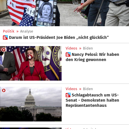
Politik
»
Analyse
 Darum ist US-Präsident Joe Biden „nicht glücklich“
Videos
»
Biden
 Nancy Pelosi: Wir haben
den Krieg gewonnen
Videos
»
Biden
 Schlagabtausch um US-
Senat - Demokraten halten
Repräsentantenhaus