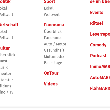
olitik
Sport
s+ im Übe
okal
Lokal
Events
eltweit
Weltweit
Rätsel
irtschaft
Panorama
okal
Überblick
Leserrepo
eltweit
Panorama
Auto / Motor
Comedy
ultur
Gesundheit
berblick
Podcast
Multimedia
unst
Backstage
ImmoMAR
usik
OnTour
heater
AutoMAR
iteratur
Videos
ildung
FlohMAR
ino / TV