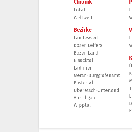
Chronik
P
Lokal
L
Weltweit
W
Bezirke
W
Landesweit
L
Bozen Leifers
W
Bozen Land
K
Eisacktal
Ü
Ladinien
K
Meran-Burggrafenamt
M
Pustertal
T
Überetsch-Unterland
L
Vinschgau
B
Wipptal
K