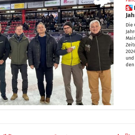
Pan
 Ritten kürt die Pendler des
Jah
Die 
Jahr
Mair
Zeit
202
und 
den 