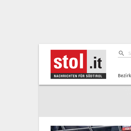
Bezir