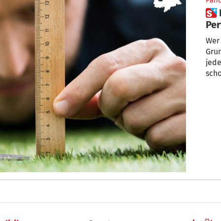
Pan
 Raus aus der Falle des
Per
mal
Wer 
Grun
jede
scho