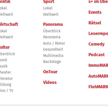
olitik
Sport
s+ im Übe
okal
Lokal
Events
eltweit
Weltweit
Rätsel
irtschaft
Panorama
okal
Überblick
Leserrepo
eltweit
Panorama
Auto / Motor
Comedy
ultur
Gesundheit
berblick
Podcast
Multimedia
unst
Backstage
ImmoMAR
usik
OnTour
heater
AutoMAR
iteratur
Videos
ildung
FlohMAR
ino / TV