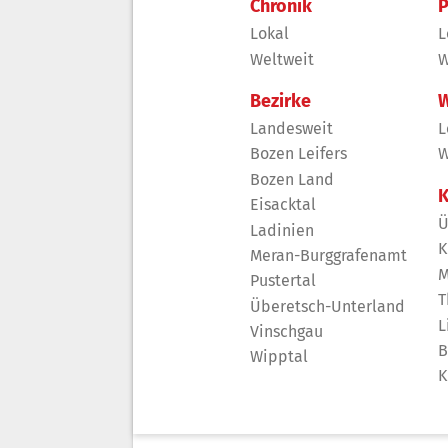
Chronik
P
Lokal
L
Weltweit
W
Bezirke
W
Landesweit
L
Bozen Leifers
W
Bozen Land
K
Eisacktal
Ü
Ladinien
K
Meran-Burggrafenamt
M
Pustertal
T
Überetsch-Unterland
L
Vinschgau
B
Wipptal
K