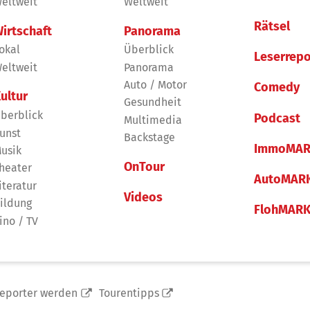
eltweit
Weltweit
Rätsel
irtschaft
Panorama
okal
Überblick
Leserrepo
eltweit
Panorama
Auto / Motor
Comedy
ultur
Gesundheit
berblick
Podcast
Multimedia
unst
Backstage
ImmoMAR
usik
OnTour
heater
AutoMAR
iteratur
Videos
ildung
FlohMAR
ino / TV
reporter werden
Tourentipps