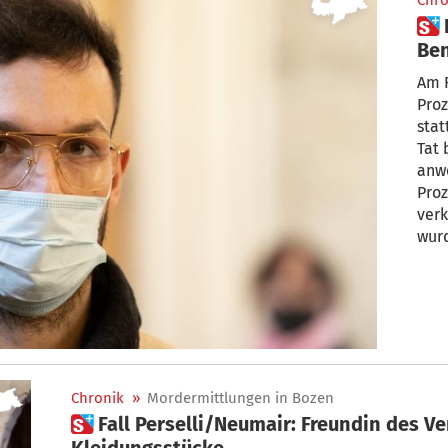
Chro
 Kein verkürztes Verfahren für
Ben
ers
Am F
Proz
stat
Tat 
anwe
Proz
verk
wurd
Chro
Chronik
»
Mordermittlungen in Bozen
 Fall Perselli/Neumair: Freundin des Verdächtigen übergibt
Kleidungsstücke