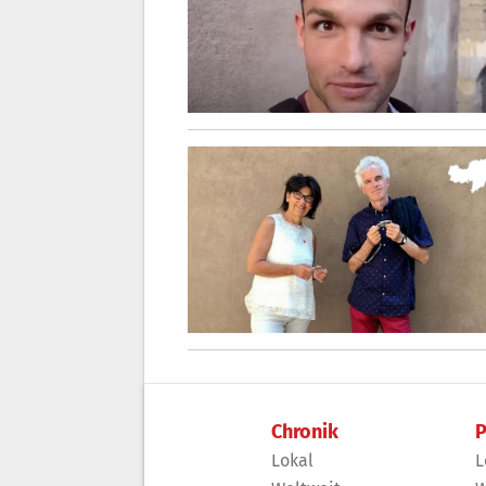
Chronik
P
Lokal
L