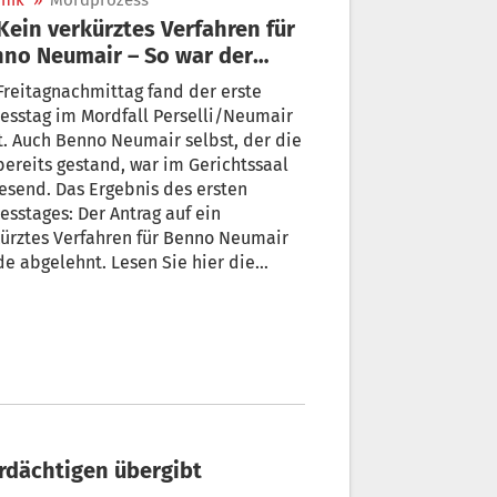
nik
»
Mordprozess
no Neumair – So war der
te Prozesstag
reitagnachmittag fand der erste
esstag im Mordfall Perselli/Neumair
t. Auch Benno Neumair selbst, der die
bereits gestand, war im Gerichtssaal
send. Das Ergebnis des ersten
esstages: Der Antrag auf ein
ürztes Verfahren für Benno Neumair
e abgelehnt. Lesen Sie hier die
nik des ersten Prozesstages.