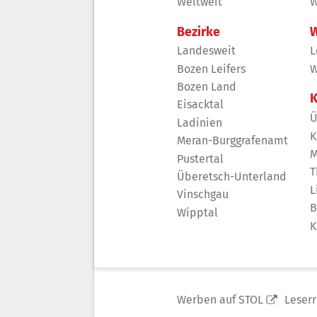
Weltweit
W
Bezirke
W
Landesweit
L
Bozen Leifers
W
Bozen Land
K
Eisacktal
Ü
Ladinien
K
Meran-Burggrafenamt
M
Pustertal
T
Überetsch-Unterland
L
Vinschgau
B
Wipptal
K
Werben auf STOL
Leser