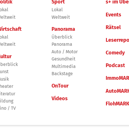
olitik
Sport
s+ im Übe
okal
Lokal
Events
eltweit
Weltweit
Rätsel
irtschaft
Panorama
okal
Überblick
Leserrepo
eltweit
Panorama
Auto / Motor
Comedy
ultur
Gesundheit
berblick
Podcast
Multimedia
unst
Backstage
ImmoMAR
usik
OnTour
heater
AutoMAR
iteratur
Videos
ildung
FlohMAR
ino / TV