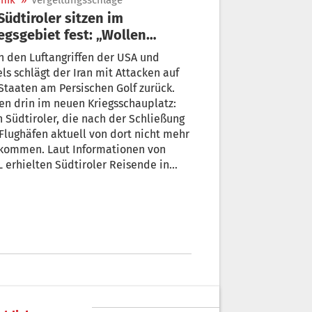
nik
»
Vergeltungsschläge
egsgebiet fest: „Wollen
fach nur weg“
 den Luftangriffen der USA und
els schlägt der Iran mit Attacken auf
Staaten am Persischen Golf zurück.
en drin im neuen Kriegsschauplatz:
 Südtiroler, die nach der Schließung
lughäfen aktuell von dort nicht mehr
kommen. Laut Informationen von
 erhielten Südtiroler Reisende in
a heute Morgen per Handy eine
eilung, wonach sie sich an einem
eren Ort aufhalten und diesen vorerst
t verlassen sollen. Von Doha aus
sollen zudem heute keine Flüge starten.