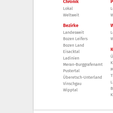
Chronik
P
Lokal
L
Weltweit
W
Bezirke
W
Landesweit
L
Bozen Leifers
W
Bozen Land
K
Eisacktal
Ü
Ladinien
K
Meran-Burggrafenamt
M
Pustertal
T
Überetsch-Unterland
L
Vinschgau
B
Wipptal
K