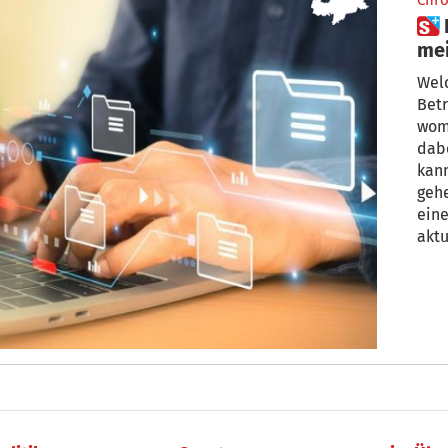
Chro
 Habe ich ein Recht darauf,
mei
Wel
Betr
wom
dab
kann
gehe
eine
aktu
Date
Der
Expe
dies