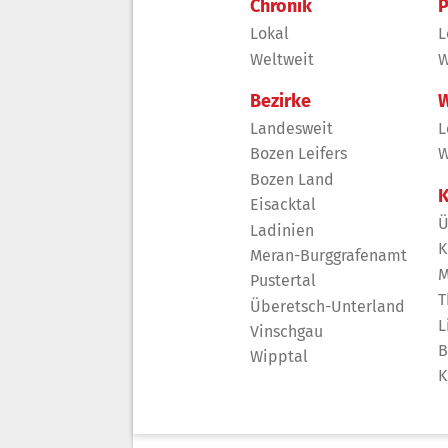
Chronik
P
Lokal
L
Weltweit
W
Bezirke
W
Landesweit
L
Bozen Leifers
W
Bozen Land
K
Eisacktal
Ü
Ladinien
K
Meran-Burggrafenamt
M
Pustertal
T
Überetsch-Unterland
L
Vinschgau
B
Wipptal
K