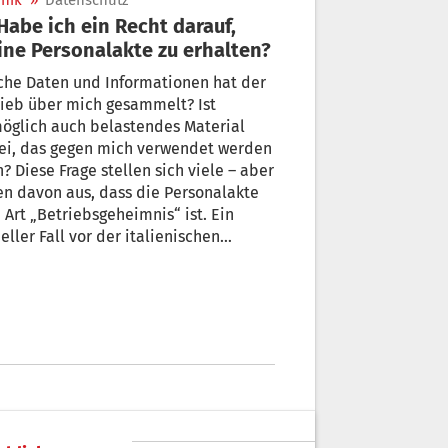
nik
»
Datenschutz
ne Personalakte zu erhalten?
che Daten und Informationen hat der
ieb über mich gesammelt? Ist
öglich auch belastendes Material
ei, das gegen mich verwendet werden
? Diese Frage stellen sich viele – aber
n davon aus, dass die Personalakte
 Art „Betriebsgeheimnis“ ist. Ein
eller Fall vor der italienischen
nschutzbehörde fällt sehr klar aus.
 Rechtsanwalt und Datenschutz-
rte Christian Notdurfter erklärt, was
er Fall konkret bedeutet.