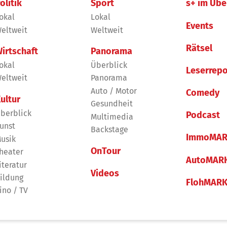
olitik
Sport
s+ im Übe
okal
Lokal
Events
eltweit
Weltweit
Rätsel
irtschaft
Panorama
okal
Überblick
Leserrepo
eltweit
Panorama
Auto / Motor
Comedy
ultur
Gesundheit
berblick
Podcast
Multimedia
unst
Backstage
ImmoMAR
usik
OnTour
heater
AutoMAR
iteratur
Videos
ildung
FlohMAR
ino / TV