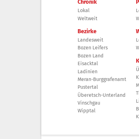
Chronik
P
Lokal
L
Weltweit
W
Bezirke
W
Landesweit
L
Bozen Leifers
W
Bozen Land
K
Eisacktal
Ü
Ladinien
K
Meran-Burggrafenamt
M
Pustertal
T
Überetsch-Unterland
L
Vinschgau
B
Wipptal
K