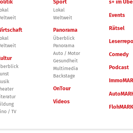
olitik
Sport
s+ im Übe
okal
Lokal
Events
eltweit
Weltweit
Rätsel
irtschaft
Panorama
okal
Überblick
Leserrepo
eltweit
Panorama
Auto / Motor
Comedy
ultur
Gesundheit
berblick
Podcast
Multimedia
unst
Backstage
ImmoMAR
usik
OnTour
heater
AutoMAR
iteratur
Videos
ildung
FlohMAR
ino / TV