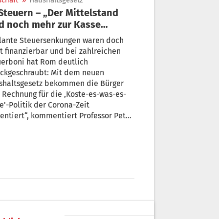
schaft
»
Haushaltsgesetz
d noch mehr zur Kasse
beten“
lante Steuersenkungen waren doch
inanzierbar und bei zahlreichen
uerboni hat Rom deutlich
ückgeschraubt: Mit dem neuen
shaltsgesetz bekommen die Bürger
 Rechnung für die ,Koste-es-was-es-
e'-Politik der Corona-Zeit
entiert“, kommentiert Professor Peter
old von der Universität Innsbruck die
erlichen Neuheiten.