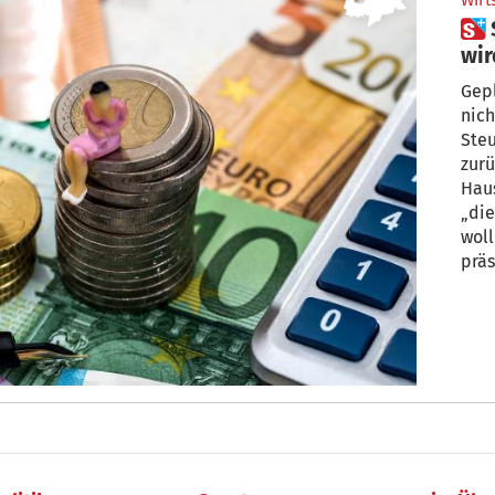
Wirt
 Steuern – „Der Mittelstand
wir
ge
Gep
nicht f
Ste
zur
Hau
„die
woll
präs
Hilp
steu