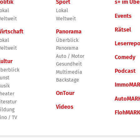
olitik
Sport
s+ im Übe
okal
Lokal
Events
eltweit
Weltweit
Rätsel
irtschaft
Panorama
okal
Überblick
Leserrepo
eltweit
Panorama
Auto / Motor
Comedy
ultur
Gesundheit
berblick
Podcast
Multimedia
unst
Backstage
ImmoMAR
usik
OnTour
heater
AutoMAR
iteratur
Videos
ildung
FlohMAR
ino / TV