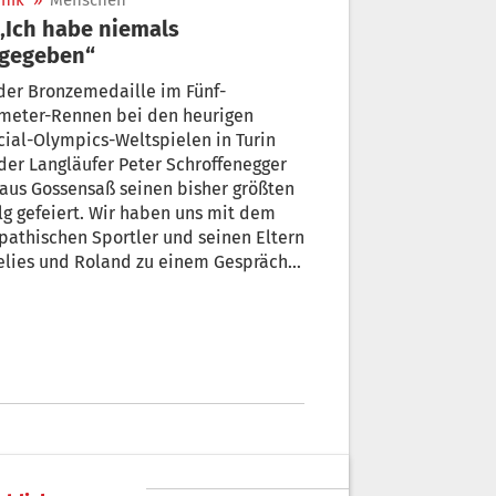
nik
»
Menschen
fgegeben“
der Bronzemedaille im Fünf-
ometer-Rennen bei den heurigen
ial-Olympics-Weltspielen in Turin
der Langläufer Peter Schroffenegger
eiert. Wir haben uns mit dem
athischen Sportler und seinen Eltern
s und Roland zu einem Gespräch
offen.