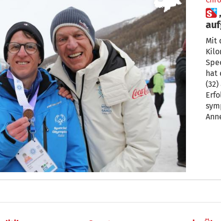
Chro
 „Ich habe niemals
au
Mit 
Kil
Spec
hat 
(32) aus Gossensaß seinen bisher größten
Erfolg gef
symp
Annelie
getr