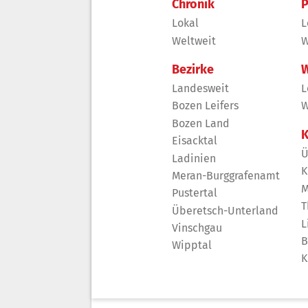
Chronik
P
Lokal
L
Weltweit
W
Bezirke
W
Landesweit
L
Bozen Leifers
W
Bozen Land
K
Eisacktal
Ü
Ladinien
K
Meran-Burggrafenamt
M
Pustertal
T
Überetsch-Unterland
L
Vinschgau
B
Wipptal
K