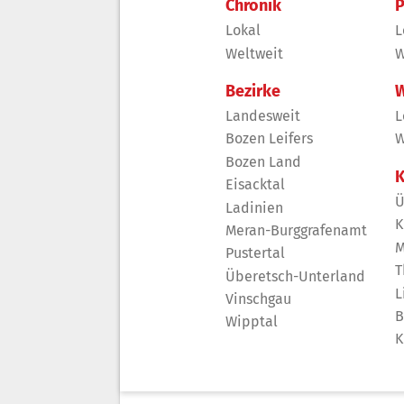
Chronik
P
Lokal
L
Weltweit
W
Bezirke
W
Landesweit
L
Bozen Leifers
W
Bozen Land
K
Eisacktal
Ü
Ladinien
K
Meran-Burggrafenamt
M
Pustertal
T
Überetsch-Unterland
L
Vinschgau
B
Wipptal
K