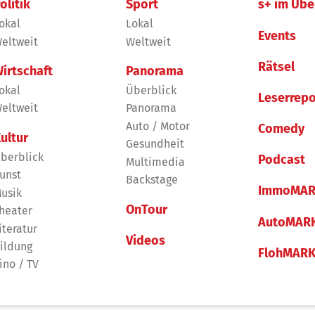
olitik
Sport
s+ im Übe
okal
Lokal
Events
eltweit
Weltweit
Rätsel
irtschaft
Panorama
okal
Überblick
Leserrepo
eltweit
Panorama
Auto / Motor
Comedy
ultur
Gesundheit
berblick
Podcast
Multimedia
unst
Backstage
ImmoMAR
usik
OnTour
heater
AutoMAR
iteratur
Videos
ildung
FlohMAR
ino / TV