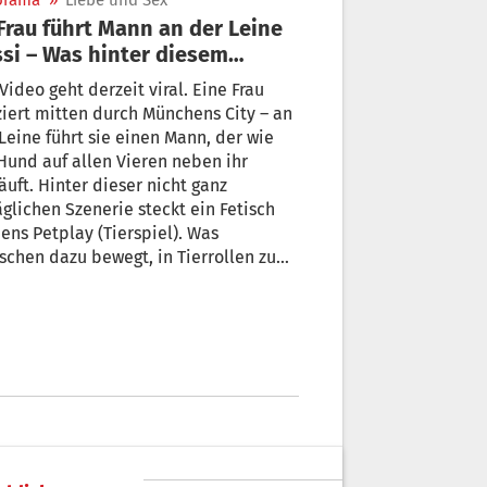
orama
»
Liebe und Sex
si – Was hinter diesem
isch steckt
Video geht derzeit viral. Eine Frau
iert mitten durch Münchens City – an
Leine führt sie einen Mann, der wie
Hund auf allen Vieren neben ihr
äuft. Hinter dieser nicht ganz
lichen Szenerie steckt ein Fetisch
ns Petplay (Tierspiel). Was
chen dazu bewegt, in Tierrollen zu
üpfen und ob es auch in Südtirol eine
lay-Comunity gibt, haben wir
alberaterin Evelin Mahlknecht
agt.