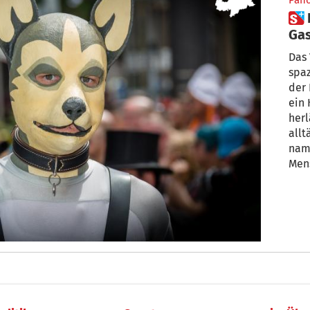
Pan
 Frau führt Mann an der Leine
Gas
Fet
Das 
spaz
der 
ein 
herl
alltäg
name
Mens
schl
Petp
Sexu
gefr