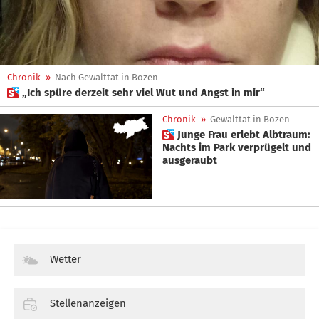
Chronik
»
Nach Gewalttat in Bozen
 „Ich spüre derzeit sehr viel Wut und Angst in mir“
Chronik
»
Gewalttat in Bozen
 Junge Frau erlebt Albtraum:
Nachts im Park verprügelt und
ausgeraubt
Wetter
Stellenanzeigen