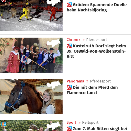
 Gröden: Spannende Duelle
beim Nachtskijöring
Chronik
»
Pferdesport
 Kastelruth Dorf siegt beim
39. Oswald-von-Wolkenstein-
Ritt
Panorama
»
Pferdesport
 Die mit dem Pferd den
Flamenco tanzt
Sport
»
Reitsport
 Zum 7. Mal: Ritten siegt bei