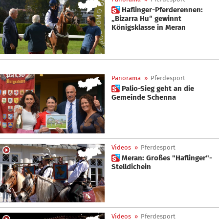
 Haflinger-Pferderennen:
„Bizarra Hu“ gewinnt
Königsklasse in Meran
Panorama
»
Pferdesport
 Palio-Sieg geht an die
Gemeinde Schenna
Videos
»
Pferdesport
 Meran: Großes "Haflinger"-
Stelldichein
Videos
»
Pferdesport