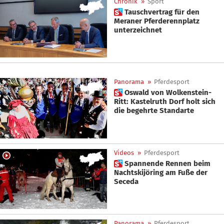
Chronik
»
Sport
 Tauschvertrag für den
Meraner Pferderennplatz
unterzeichnet
Panorama
»
Pferdesport
 Oswald von Wolkenstein-
Ritt: Kastelruth Dorf holt sich
die begehrte Standarte
Videos
»
Pferdesport
 Spannende Rennen beim
Nachtskijöring am Fuße der
Seceda
Panorama
»
Pferdesport