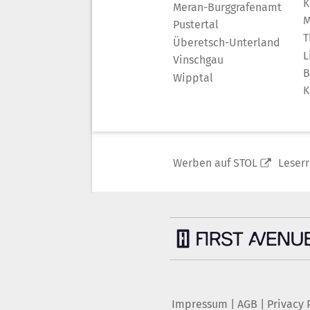
K
Meran-Burggrafenamt
M
Pustertal
T
Überetsch-Unterland
L
Vinschgau
B
Wipptal
K
Werben auf STOL
Leser
Impressum
|
AGB
|
Privacy 