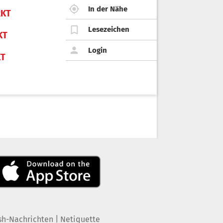
In der Nähe
KT
Lesezeichen
KT
Login
KT
|
sh-Nachrichten
Netiquette