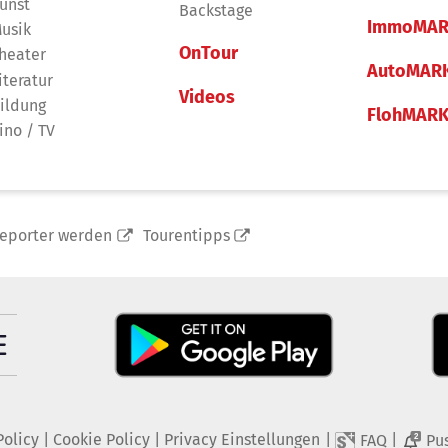
unst
Backstage
ImmoMAR
usik
OnTour
heater
AutoMAR
iteratur
Videos
ildung
FlohMAR
ino / TV
reporter werden
Tourentipps
Policy
|
Cookie Policy
|
Privacy Einstellungen
|
|
FAQ
Pu
2