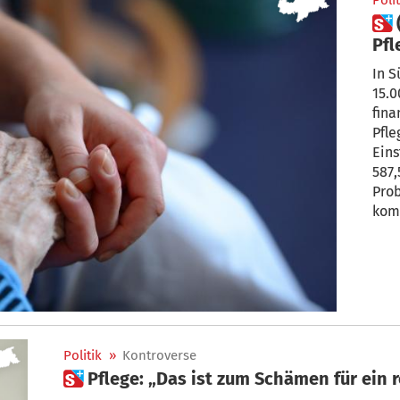
Polit
 (Zu) langes Warten auf das
Pfl
vor
In S
15.0
fina
Pfle
Ein
587,
Prob
komm
des 
viel
Politik
»
Kontroverse
 Pflege: „Das ist zum Schämen für ein 