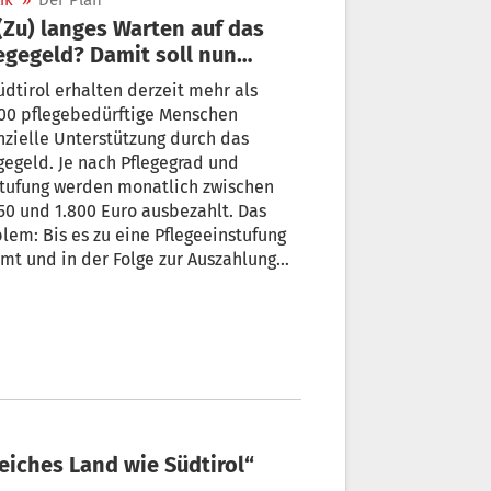
ik
»
Der Plan
egegeld? Damit soll nun
bei sein
üdtirol erhalten derzeit mehr als
00 pflegebedürftige Menschen
nzielle Unterstützung durch das
gegeld. Je nach Pflegegrad und
stufung werden monatlich zwischen
50 und 1.800 Euro ausbezahlt. Das
lem: Bis es zu eine Pflegeeinstufung
t und in der Folge zur Auszahlung
Pflegegeldes, vergeht viel Zeit – zu
 Zeit. Nun soll sich das ändern.
reiches Land wie Südtirol“