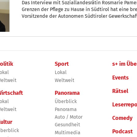
Das Interview mit Soziallandesrätin Rosmarie Pame
Grenzen der Pflege zu Hause in Südtirol hat eine br
Vorsitzende der Autonomen Südtiroler Gewerkschaft 
gemeldet und kritisiert die Politik – mit teils harsc
olitik
Sport
s+ im Übe
okal
Lokal
Events
eltweit
Weltweit
Rätsel
irtschaft
Panorama
okal
Überblick
Leserrepo
eltweit
Panorama
Auto / Motor
Comedy
ultur
Gesundheit
berblick
Podcast
Multimedia