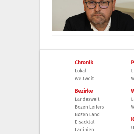
Chronik
P
Lokal
L
Weltweit
W
Bezirke
W
Landesweit
L
Bozen Leifers
W
Bozen Land
K
Eisacktal
Ü
Ladinien