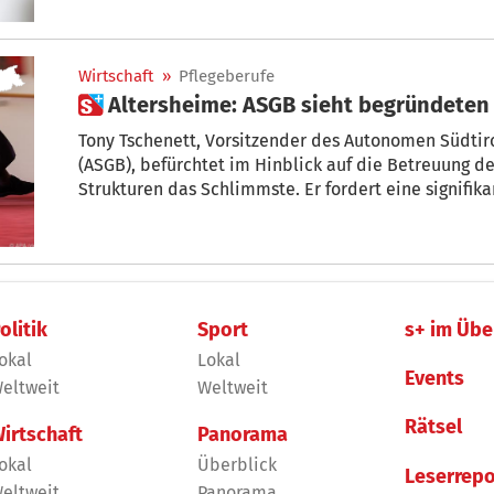
Wirtschaft
»
Pflegeberufe
 Altersheime: ASGB sieht begründeten
Tony Tschenett, Vorsitzender des Autonomen Südti
(ASGB), befürchtet im Hinblick auf die Betreuung 
Strukturen das Schlimmste. Er fordert eine signifik
Pflegeberufe.
olitik
Sport
s+ im Übe
okal
Lokal
Events
eltweit
Weltweit
Rätsel
irtschaft
Panorama
okal
Überblick
Leserrepo
eltweit
Panorama