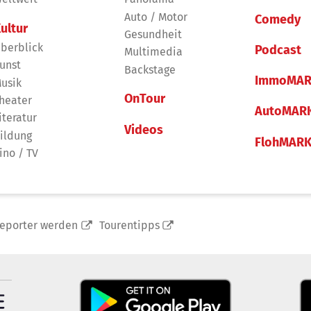
Auto / Motor
Comedy
ultur
Gesundheit
berblick
Podcast
Multimedia
unst
Backstage
ImmoMAR
usik
OnTour
heater
AutoMAR
iteratur
Videos
ildung
FlohMAR
ino / TV
reporter werden
Tourentipps