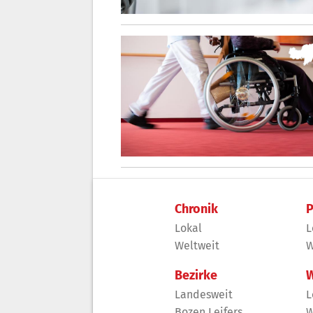
Chronik
P
Lokal
L
Weltweit
W
Bezirke
W
Landesweit
L
Bozen Leifers
W