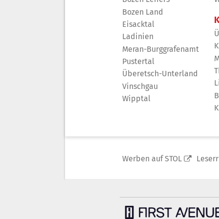
Bozen Land
K
Eisacktal
Ü
Ladinien
K
Meran-Burggrafenamt
M
Pustertal
T
Überetsch-Unterland
L
Vinschgau
B
Wipptal
K
Werben auf STOL
Leser