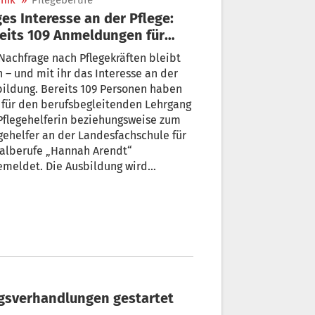
nik
»
Pflegeberufe
es Interesse an der Pflege:
eits 109 Anmeldungen für
ufsbegleitende Ausbildung
Nachfrage nach Pflegekräften bleibt
 – und mit ihr das Interesse an der
ildung. Bereits 109 Personen haben
 für den berufsbegleitenden Lehrgang
Pflegehelferin beziehungsweise zum
gehelfer an der Landesfachschule für
ialberufe „Hannah Arendt“
emeldet. Die Ausbildung wird
ntral an fünf Standorten in Südtirol
eboten, Einschreibungen sind
erhin möglich.
ragsverhandlungen gestartet