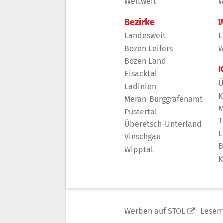
Weltweit
W
Bezirke
W
Landesweit
L
Bozen Leifers
W
Bozen Land
K
Eisacktal
Ü
Ladinien
K
Meran-Burggrafenamt
M
Pustertal
T
Überetsch-Unterland
L
Vinschgau
B
Wipptal
K
Werben auf STOL
Leser