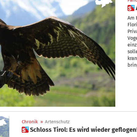
Pan
Am B
Flor
Priv
Vogel
einz
soll
kran
brin
wichtiges Standbe
„Kli
Chronik
»
Artenschutz
 Schloss Tirol: Es wird wieder geflogen