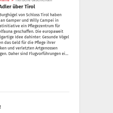
orama
»
Tierische Geschichten
 Adler über Tirol
urghügel von Schloss Tirol haben
ian Gamper und Willy Campei in
atinitiative ein Pflegezentrum für
fauna geschaffen. Die europaweit
igartige Idee dahinter: Gesunde Vögel
en das Geld für die Pflege ihrer
ken und verletzten Artgenossen
gen. Daher sind Flugvorführungen ein
in dieser einzigartigen
nik“ für verletztes Federvieh.
!