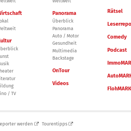
eltweit
Weltweit
Rätsel
irtschaft
Panorama
okal
Überblick
Leserrepo
eltweit
Panorama
Auto / Motor
Comedy
ultur
Gesundheit
berblick
Podcast
Multimedia
unst
Backstage
ImmoMAR
usik
OnTour
heater
AutoMAR
iteratur
Videos
ildung
FlohMAR
ino / TV
reporter werden
Tourentipps