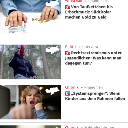
Wirtschaft
»
Phänomen
 Von Taufkettchen bis
Erbschmuck: Südtiroler
machen Gold zu Geld
Politik
»
Interview
 Rechtsextremismus unter
Jugendlichen: Was kann man
dagegen tun?
Chronik
»
Phänomen
 „Systemsprenger“: Wenn
Kinder aus dem Rahmen fallen
Chronik
»
Nahtoderfahrung