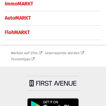
ImmoMARKT
AutoMARKT
FlohMARKT
Werben auf STOL
Leserreporter werden
Tourentipps