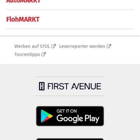
AutoMARKT
FlohMARKT
Werben auf STOL
Leserreporter werden
Tourentipps