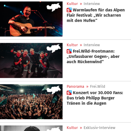
Kultur
»
Interview
 Warmlaufen für das Alpen
Flair Festival: „Wir scharren
mit den Hufen“
Kultur
»
Interview
 Frei.Wild-Frontmann:
„Unfassbarer Gegen-, aber
auch Rückenwind“
Panorama
»
Frei.Wild
 Konzert vor 30.000 Fans:
Das trieb Philipp Burger
Tränen in die Augen
Kultur
»
Exklusiv-Interview