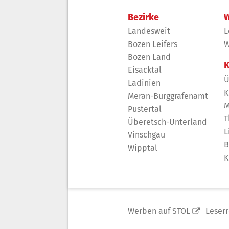
Bezirke
W
Landesweit
L
Bozen Leifers
W
Bozen Land
K
Eisacktal
Ü
Ladinien
K
Meran-Burggrafenamt
M
Pustertal
T
Überetsch-Unterland
L
Vinschgau
B
Wipptal
K
Werben auf STOL
Leser