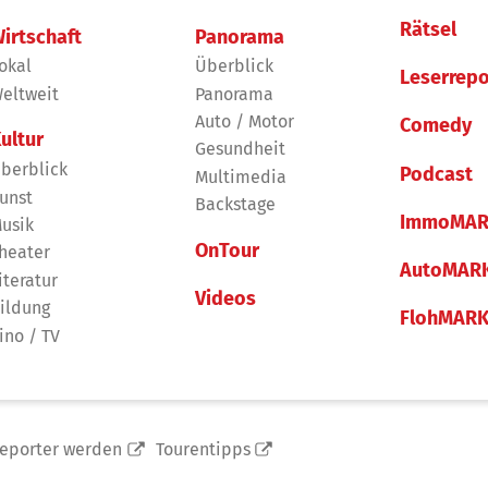
Rätsel
irtschaft
Panorama
okal
Überblick
Leserrepo
eltweit
Panorama
Auto / Motor
Comedy
ultur
Gesundheit
berblick
Podcast
Multimedia
unst
Backstage
ImmoMAR
usik
OnTour
heater
AutoMAR
iteratur
Videos
ildung
FlohMAR
ino / TV
reporter werden
Tourentipps