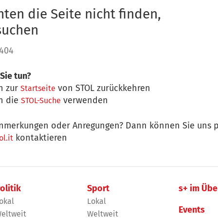
ten die Seite nicht finden,
 suchen
 404
Sie tun?
n zur
von STOL zurückkehren
Startseite
n die
verwenden
STOL-Suche
nmerkungen oder Anregungen? Dann können Sie uns p
kontaktieren
l.it
olitik
Sport
s+ im Übe
okal
Lokal
Events
eltweit
Weltweit