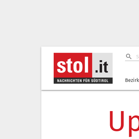
Bezir
Up