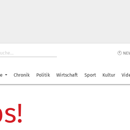
🕙 NE
ke
Chronik
Politik
Wirtschaft
Sport
Kultur
Vid
s!