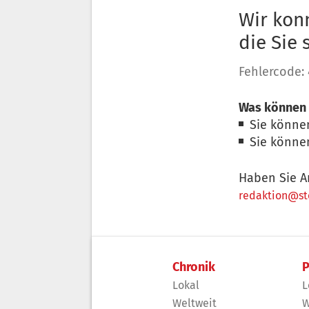
Wir konn
die Sie
Fehlercode:
Was können 
Sie könne
Sie könne
Haben Sie A
redaktion@sto
Chronik
P
Lokal
L
Weltweit
W