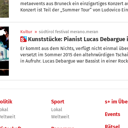
metaevents aus Bruneck ein einzigartiges Konzert a
Konzert ist Teil der „Summer Tour“ von Ludovico Ei
Standorten inmitten der Natur stattfindet: Naturpa
Sonnenauf- und Untergängen.
Kultur
»
südtirol festival merano.meran
 Kunststücke: Pianist Lucas Debargue 
Er kommt aus dem Nichts, verfügt nicht einmal über
versetzt im Sommer 2015 den altehrwürdigen Tscha
in Aufruhr. Lucas Debargue war Bassist in einer Rock
hatte das Klavierspiel mehrere Jahre lang ganz aufg
20 Jahren auf die schwarzen und weißen Tasten.
olitik
Sport
s+ im Übe
okal
Lokal
Events
eltweit
Weltweit
Rätsel