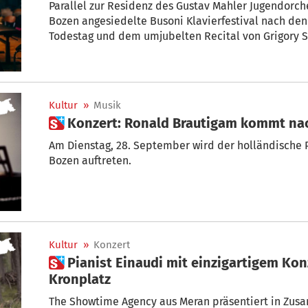
Parallel zur Residenz des Gustav Mahler Jugendorch
Bozen angesiedelte Busoni Klavierfestival nach den 
Todestag und dem umjubelten Recital von Grigory S
Programmphase.
Kultur
»
Musik
 Konzert: Ronald Brautigam kommt n
Am Dienstag, 28. September wird der holländische Pianist Ronald Brautigam in
Bozen auftreten.
Kultur
»
Konzert
 Pianist Einaudi mit einzigartigem Konzert auf Gipfel des
Kronplatz
The Showtime Agency aus Meran präsentiert in Zus