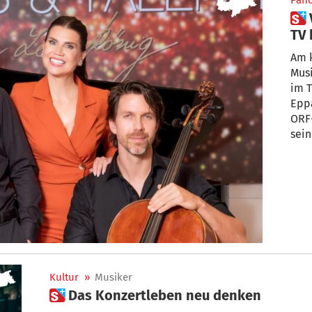
Pan
 Vorschau: Junger Eppaner im
TV 
Am 
Musi
im T
Epp
ORF-
sein
Kultur
»
Musiker
 Das Konzertleben neu denken