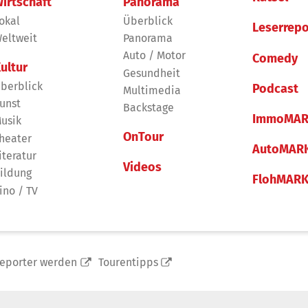
irtschaft
Panorama
okal
Überblick
Leserrepo
eltweit
Panorama
Auto / Motor
Comedy
ultur
Gesundheit
berblick
Podcast
Multimedia
unst
Backstage
ImmoMAR
usik
OnTour
heater
AutoMAR
iteratur
Videos
ildung
FlohMAR
ino / TV
reporter werden
Tourentipps