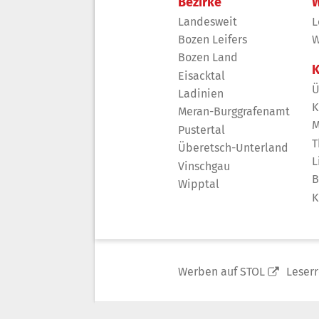
Bezirke
W
Landesweit
L
Bozen Leifers
W
Bozen Land
K
Eisacktal
Ü
Ladinien
K
Meran-Burggrafenamt
M
Pustertal
T
Überetsch-Unterland
L
Vinschgau
B
Wipptal
K
Werben auf STOL
Leser