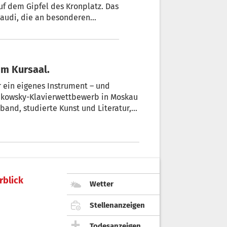
uf dem Gipfel des Kronplatz. Das
naudi, die an besonderen
rks, Nationalparks oder bei
im Kursaal.
 ein eigenes Instrument – und
ikowsky-Klavierwettbewerb in Moskau
band, studierte Kunst und Literatur,
egeben und konzentriert sich erst mit
rblick
Wetter
Stellenanzeigen
Todesanzeigen