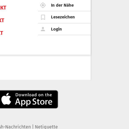
In der Nähe
KT
Lesezeichen
KT
Login
KT
|
sh-Nachrichten
Netiquette