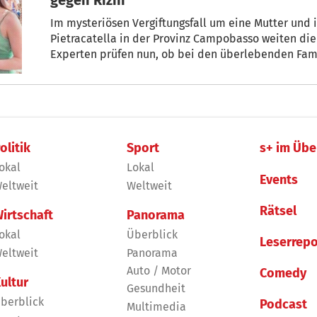
Im mysteriösen Vergiftungsfall um eine Mutter und 
Pietracatella in der Provinz Campobasso weiten die
Experten prüfen nun, ob bei den überlebenden Fam
das hochgiftige Rizin nachweisbar sind.
olitik
Sport
s+ im Übe
okal
Lokal
Events
eltweit
Weltweit
Rätsel
irtschaft
Panorama
okal
Überblick
Leserrepo
eltweit
Panorama
Auto / Motor
Comedy
ultur
Gesundheit
berblick
Podcast
Multimedia