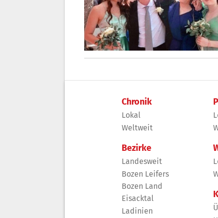
Chronik
P
Lokal
L
Weltweit
W
Bezirke
W
Landesweit
L
Bozen Leifers
W
Bozen Land
K
Eisacktal
Ü
Ladinien