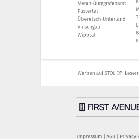
K
Meran-Burggrafenamt
M
Pustertal
T
Überetsch-Unterland
L
Vinschgau
B
Wipptal
K
Werben auf STOL
Leser
Impressum
|
AGB
|
Privacy 