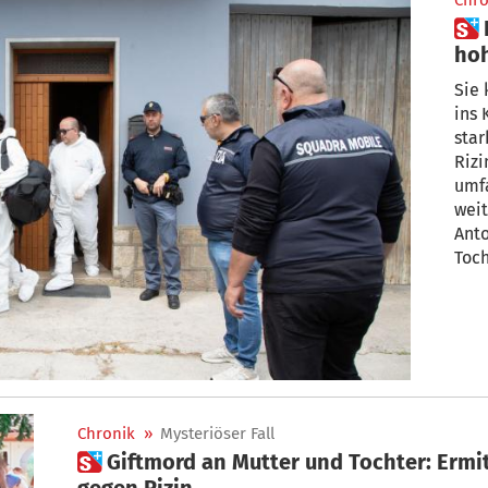
Chro
 Rizin-Mord: Gutachten weist
hoh
Blu
Sie
ins K
star
Rizin
umfa
weit
Anto
Toch
Chronik
»
Mysteriöser Fall
 Giftmord an Mutter und Tochter: Ermittler suchen nach Antikörpern
gegen Rizin