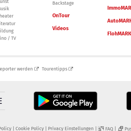
unst
Backstage
ImmoMAR
usik
OnTour
heater
AutoMAR
iteratur
Videos
ildung
FlohMAR
ino / TV
reporter werden
Tourentipps
Policy
|
Cookie Policy
|
Privacy Einstellungen
|
|
FAQ
Pu
2