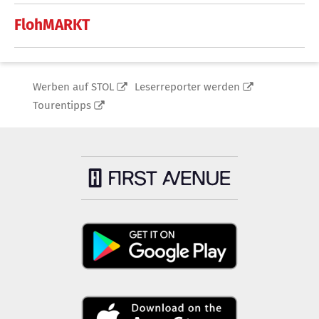
FlohMARKT
Werben auf STOL
Leserreporter werden
Tourentipps