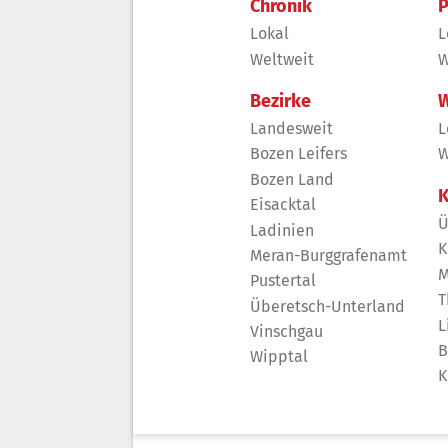
Chronik
P
Lokal
L
Weltweit
W
Bezirke
W
Landesweit
L
Bozen Leifers
W
Bozen Land
K
Eisacktal
Ü
Ladinien
K
Meran-Burggrafenamt
M
Pustertal
T
Überetsch-Unterland
L
Vinschgau
B
Wipptal
K