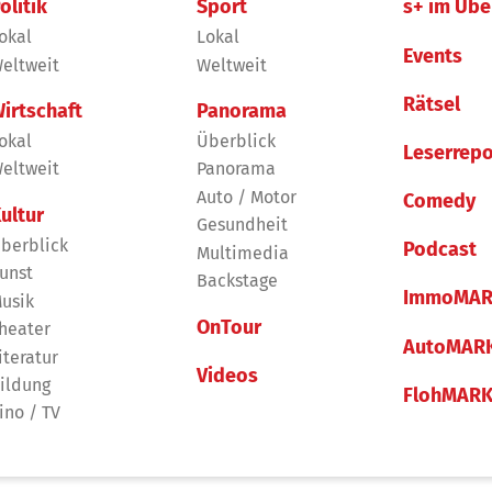
olitik
Sport
s+ im Übe
okal
Lokal
Events
eltweit
Weltweit
Rätsel
irtschaft
Panorama
okal
Überblick
Leserrepo
eltweit
Panorama
Auto / Motor
Comedy
ultur
Gesundheit
berblick
Podcast
Multimedia
unst
Backstage
ImmoMAR
usik
OnTour
heater
AutoMAR
iteratur
Videos
ildung
FlohMAR
ino / TV