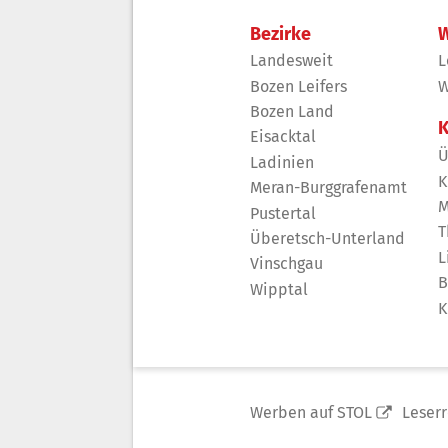
Bezirke
W
Landesweit
L
Bozen Leifers
W
Bozen Land
K
Eisacktal
Ü
Ladinien
K
Meran-Burggrafenamt
M
Pustertal
T
Überetsch-Unterland
L
Vinschgau
B
Wipptal
K
Werben auf STOL
Leser