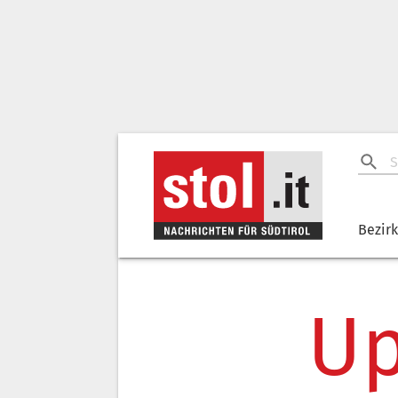
Bezir
Up