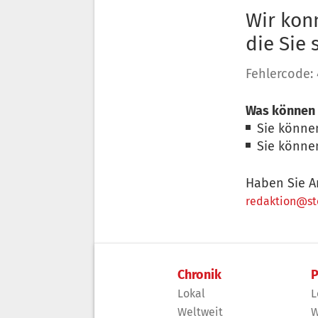
Wir konn
die Sie
Fehlercode:
Was können 
Sie könne
Sie könne
Haben Sie A
redaktion@sto
Chronik
P
Lokal
L
Weltweit
W