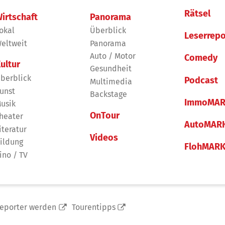
Rätsel
irtschaft
Panorama
okal
Überblick
Leserrepo
eltweit
Panorama
Auto / Motor
Comedy
ultur
Gesundheit
berblick
Podcast
Multimedia
unst
Backstage
ImmoMAR
usik
OnTour
heater
AutoMAR
iteratur
Videos
ildung
FlohMAR
ino / TV
reporter werden
Tourentipps