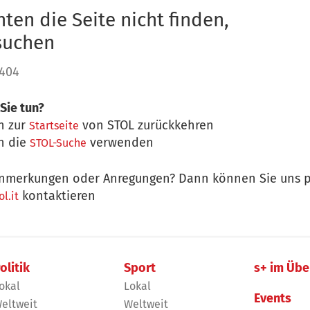
ten die Seite nicht finden,
 suchen
 404
Sie tun?
n zur
von STOL zurückkehren
Startseite
n die
verwenden
STOL-Suche
nmerkungen oder Anregungen? Dann können Sie uns p
kontaktieren
l.it
olitik
Sport
s+ im Übe
okal
Lokal
Events
eltweit
Weltweit