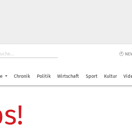
🕙 NE
ke
Chronik
Politik
Wirtschaft
Sport
Kultur
Vid
s!