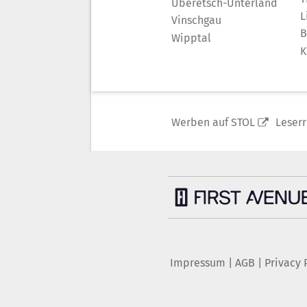
Überetsch-Unterland
L
Vinschgau
B
Wipptal
K
Werben auf STOL
Leser
Impressum
|
AGB
|
Privacy 