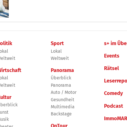
olitik
Sport
s+ im Übe
okal
Lokal
Events
eltweit
Weltweit
Rätsel
irtschaft
Panorama
okal
Überblick
Leserrepo
eltweit
Panorama
Auto / Motor
Comedy
ultur
Gesundheit
berblick
Podcast
Multimedia
unst
Backstage
ImmoMAR
usik
OnTour
heater