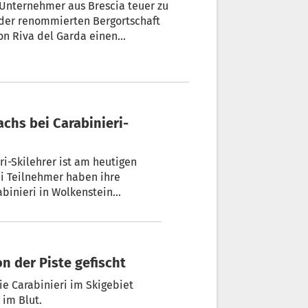
Unternehmer aus Brescia teuer zu
 der renommierten Bergortschaft
on Riva del Garda einen
ekt auf der Piste Grosté auf 2.400
i-Skilehrer ist am heutigen
ei Teilnehmer haben ihre
binieri in Wolkenstein
on der Piste gefischt
ie Carabinieri im Skigebiet
 im Blut.