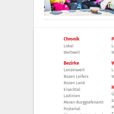
Chronik
P
Lokal
L
Weltweit
W
Bezirke
W
Landesweit
L
Bozen Leifers
W
Bozen Land
K
Eisacktal
Ü
Ladinien
K
Meran-Burggrafenamt
M
Pustertal
T