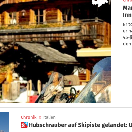
Chro
Man
Inn
erw
Er t
er h
45-j
Chronik
»
Italien
 Hubschrauber auf Skipiste gelandet: