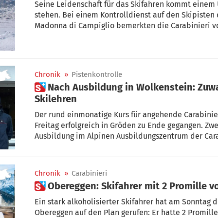
Seine Leidenschaft für das Skifahren kommt einem 
stehen. Bei einem Kontrolldienst auf den Skipisten
Madonna di Campiglio bemerkten die Carabinieri v
Hubschrauber, der über das Gebiet flog, um dann dir
Meter Höhe zu landen.
Chronik
»
Pistenkontrolle
 Nach Ausbildung in Wolkenstein: Zuwachs bei Carabinieri-
Skilehren
Der rund einmonatige Kurs für angehende Carabinier
Freitag erfolgreich in Gröden zu Ende gegangen. Zw
Ausbildung im Alpinen Ausbildungszentrum der Cara
abgeschlossen
Chronik
»
Carabinieri
 Obereggen: Skifahrer mit 2 Promille v
Ein stark alkoholisierter Skifahrer hat am Sonntag d
Obereggen auf den Plan gerufen: Er hatte 2 Promille