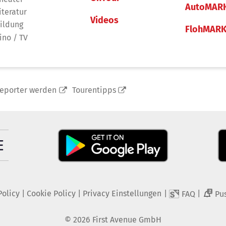
AutoMAR
iteratur
Videos
ildung
FlohMAR
ino / TV
reporter werden
Tourentipps
Policy
|
Cookie Policy
|
Privacy Einstellungen
|
|
FAQ
Pu
2
©
2026
First Avenue GmbH