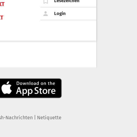
Lesezeichen
KT
Login
KT
|
sh-Nachrichten
Netiquette