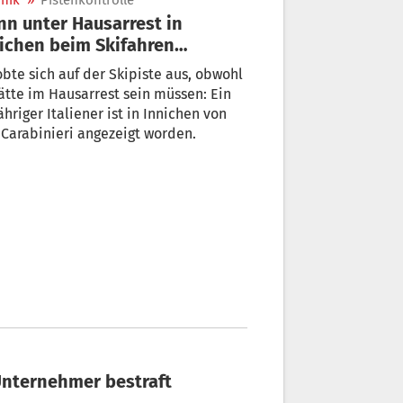
nik
»
Pistenkontrolle
n unter Hausarrest in
ichen beim Skifahren
ischt
obte sich auf der Skipiste aus, obwohl
ätte im Hausarrest sein müssen: Ein
ähriger Italiener ist in Innichen von
den Carabinieri angezeigt worden.
 Unternehmer bestraft