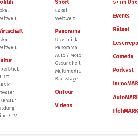
olitik
Sport
s+ im Übe
okal
Lokal
Events
eltweit
Weltweit
Rätsel
irtschaft
Panorama
okal
Überblick
Leserrepo
eltweit
Panorama
Auto / Motor
Comedy
ultur
Gesundheit
berblick
Podcast
Multimedia
unst
Backstage
ImmoMAR
usik
OnTour
heater
AutoMAR
iteratur
Videos
ildung
FlohMAR
ino / TV