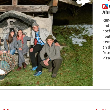
Chro
 Über das Pitschilesingen im
Ahr
Rund
und 
noch
heut
dem
an 
Pate
Pits
Verg