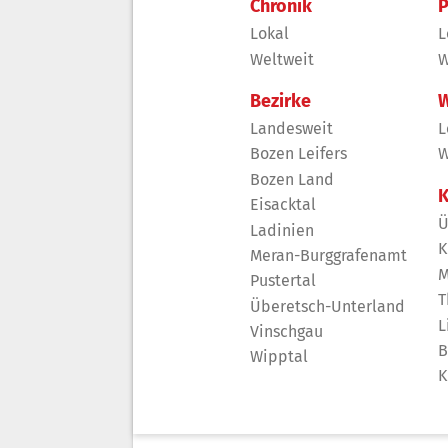
Chronik
P
Lokal
L
Weltweit
W
Bezirke
W
Landesweit
L
Bozen Leifers
W
Bozen Land
K
Eisacktal
Ü
Ladinien
K
Meran-Burggrafenamt
M
Pustertal
T
Überetsch-Unterland
L
Vinschgau
B
Wipptal
K