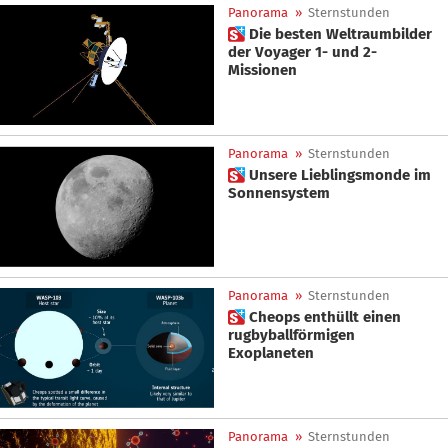
Panorama
»
Sternstunden
 Die besten Weltraumbilder
der Voyager 1- und 2-
Missionen
Panorama
»
Sternstunden
 Unsere Lieblingsmonde im
Sonnensystem
Panorama
»
Sternstunden
 Cheops enthüllt einen
rugbyballförmigen
Exoplaneten
Panorama
»
Sternstunden