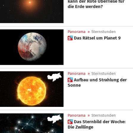
kann der Rote Überriese für
die Erde werden?
Panorama
»
Sternstunden
 Das Rätsel um Planet 9
Panorama
»
Sternstunden
 Aufbau und Strahlung der
Sonne
Panorama
»
Sternstunden
 Das Sternbild der Woche:
Die Zwillinge