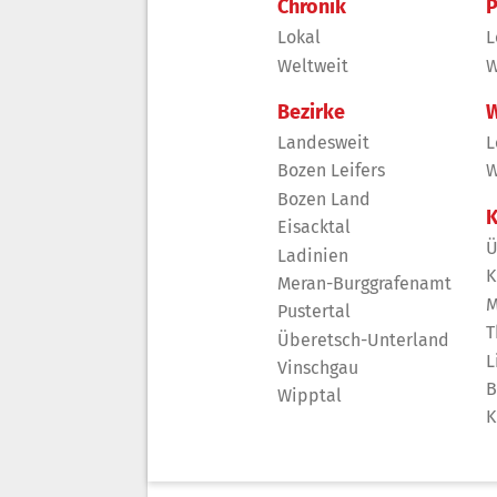
Chronik
P
Lokal
L
Weltweit
W
Bezirke
W
Landesweit
L
Bozen Leifers
W
Bozen Land
K
Eisacktal
Ü
Ladinien
K
Meran-Burggrafenamt
M
Pustertal
T
Überetsch-Unterland
L
Vinschgau
B
Wipptal
K