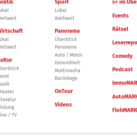
olitik
Sport
s+ im Übe
okal
Lokal
Events
eltweit
Weltweit
Rätsel
irtschaft
Panorama
okal
Überblick
Leserrepo
eltweit
Panorama
Auto / Motor
Comedy
ultur
Gesundheit
berblick
Podcast
Multimedia
unst
Backstage
ImmoMAR
usik
OnTour
heater
AutoMAR
iteratur
Videos
ildung
FlohMAR
ino / TV