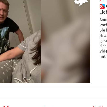
Vide
 Corona-Schock für Pocher:
„Ic
Amir
Poch
Sie 
Hitz
gera
sich
Vid
mit
posi
Poc
muss
auch