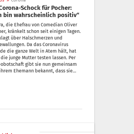
os
»
Corona
h bin wahrscheinlich positiv“
a, die Ehefrau von Comedian Oliver
er, kränkelt schon seit einigen Tagen.
klagt über Halschmerzen und
ewallungen. Da das Coronavirus
de die ganze Welt in Atem hält, hat
 die junge Mutter testen lassen. Per
eobotschaft gibt sie nun gemeinsam
 ihrem Ehemann bekannt, dass sie
tiv auf Covid-19 getestet wurde.
her fügt hinzu: „Dementsprechend
 ich davon ausgehen, dass es mich
 erwischt hat!“